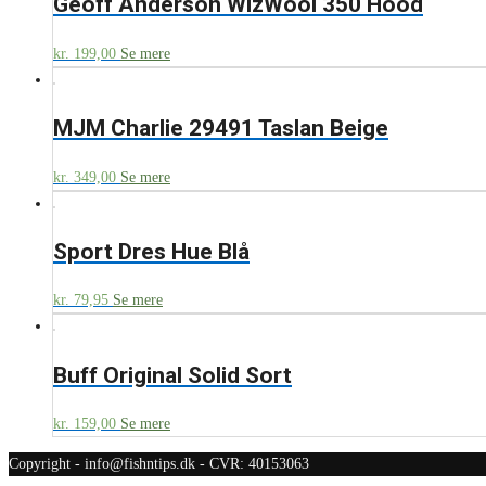
Geoff Anderson WizWool 350 Hood
kr.
199,00
Se mere
MJM Charlie 29491 Taslan Beige
kr.
349,00
Se mere
Sport Dres Hue Blå
kr.
79,95
Se mere
Buff Original Solid Sort
kr.
159,00
Se mere
Copyright - info@fishntips.dk - CVR: 40153063