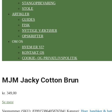
STANGOPBEVARING
STOLE
ARTIKLER
GUIDES
FISK
NYTTIGE VÆKTØJER
OPSKRIFTER
OM OS
HVEM ER VI?
KONTAKT OS
COOKIE- OG PRIVATLIVSPOLITIK
MJM Jacky Cotton Brun
kr.
349,00
Se mere
Varenummer (SKU):
8399153864058765941
Kategori:
Huer, handsker & hat