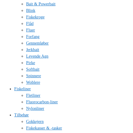
Bait & Powerbait
Blink
Fiskekroge
Flåd
Fluer
Forfang
Gennemløber
Jerkbait
Levende Agn
Pirke
Softbait
Spinnere
Woblere
Fiskeliner
Fletliner
Fluorocarbon-liner
Nylonliner
Tilbehør
Gokkejern
Fiskekasser & -tasker