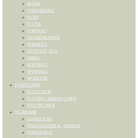
BLINK
FISKEKROGE
FLÅD
FLUER
FORFANG
GENNEMLØBER
JERKBAIT
LEVENDE AGN
PIRKE
SOFTBAIT
SPINNERE
WOBLERE
FISKELINER
FLETLINER
FLUOROCARBON-LINER
NYLONLINER
TILBEHØR
GOKKEJERN
FISKEKASSER & -TASKER
FISKEKNIVE