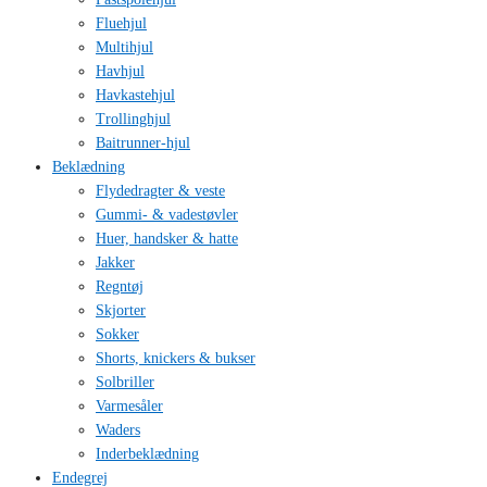
Fluehjul
Multihjul
Havhjul
Havkastehjul
Trollinghjul
Baitrunner-hjul
Beklædning
Flydedragter & veste
Gummi- & vadestøvler
Huer, handsker & hatte
Jakker
Regntøj
Skjorter
Sokker
Shorts, knickers & bukser
Solbriller
Varmesåler
Waders
Inderbeklædning
Endegrej