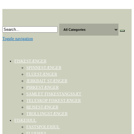
Skip
to
the
content
Toggle navigation
FISKESTÆNGER
SPINNESTÆNGER
FLUESTÆNGER
JERKBAIT STÆNGER
PIRKESTÆNGER
SAMLET FISKESTANGSSÆT
TELESKOP FISKESTÆNGER
REJSESTÆNGER
TROLLINGSTÆNGER
FISKEHJUL
FASTSPOLEHJUL
FLUEHJUL