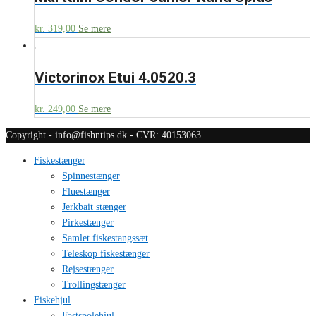
kr.
319,00
Se mere
Victorinox Etui 4.0520.3
kr.
249,00
Se mere
Copyright - info@fishntips.dk - CVR: 40153063
Fiskestænger
Spinnestænger
Fluestænger
Jerkbait stænger
Pirkestænger
Samlet fiskestangssæt
Teleskop fiskestænger
Rejsestænger
Trollingstænger
Fiskehjul
Fastspolehjul