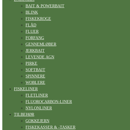
BAIT & POWERBAIT
BLINK
FISKEKROGE
FLÅD
FLUER
FORFANG
GENNEMLØBER
JERKBAIT
LEVENDE AGN
PIRKE
SOFTBAIT
SPINNERE
WOBLERE
FISKELINER
FLETLINER
FLUOROCARBON-LINER
NYLONLINER
TILBEHØR
GOKKEJERN
FISKEKASSER & -TASKER