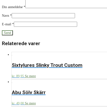
Din anmeldelse
*
Navn
*
E-mail
*
Relaterede varer
Sixtylures Slinky Trout Custom
kr.
89,95
Se mere
Abu Sölv Skärr
kr.
49,00
Se mere