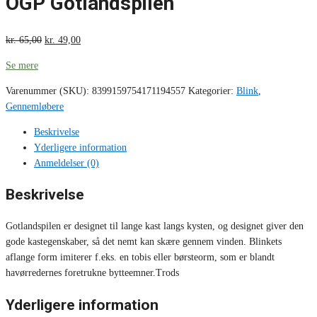
OGP Gotlandspilen
kr.
65,00
kr.
49,00
Se mere
Varenummer (SKU):
8399159754171194557
Kategorier:
Blink
,
Gennemløbere
Beskrivelse
Yderligere information
Anmeldelser (0)
Beskrivelse
Gotlandspilen er designet til lange kast langs kysten, og designet giver den
gode kastegenskaber, så det nemt kan skære gennem vinden. Blinkets
aflange form imiterer f.eks. en tobis eller børsteorm, som er blandt
havørredernes foretrukne bytteemner.Trods
Yderligere information