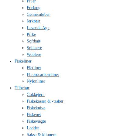
Fluer
Forfang
Gennemløber
Jerkbait
Levende Agn
Pirke
Softbait
Spinnere
Woblere
Fiskeliner
Fletliner
Fluorocarbon-liner
Nylonliner
Tilbehør
Gokkejern
Fiskekasser & -tasker
Fiskeknive
Fiskenet
Fiskevægte
Lodder
Sakse & klippere