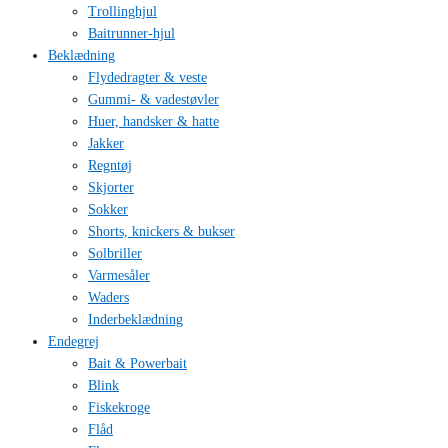
Trollinghjul
Baitrunner-hjul
Beklædning
Flydedragter & veste
Gummi- & vadestøvler
Huer, handsker & hatte
Jakker
Regntøj
Skjorter
Sokker
Shorts, knickers & bukser
Solbriller
Varmesåler
Waders
Inderbeklædning
Endegrej
Bait & Powerbait
Blink
Fiskekroge
Flåd