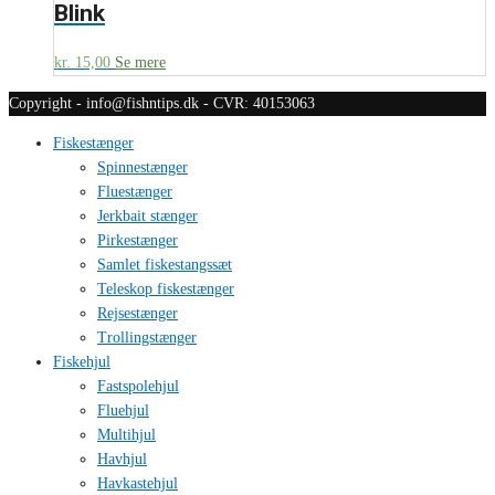
Blink
kr.
15,00
Se mere
Copyright - info@fishntips.dk - CVR: 40153063
Fiskestænger
Spinnestænger
Fluestænger
Jerkbait stænger
Pirkestænger
Samlet fiskestangssæt
Teleskop fiskestænger
Rejsestænger
Trollingstænger
Fiskehjul
Fastspolehjul
Fluehjul
Multihjul
Havhjul
Havkastehjul