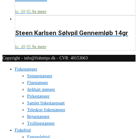
kr.
69,95
Se mere
Steen Karlsen Sølvpil Gennemløb 14gr
kr.
49,95
Se mere
Copyright - info@fishntips.dk - CVR: 40153063
Fiskestænger
Spinnestænger
Fluestænger
Jerkbait stænger
Pirkestænger
Samlet fiskestangssæt
Teleskop fiskestænger
Rejsestænger
Trollingstænger
Fiskehjul
Fastspolehjul