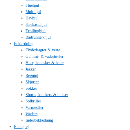
Fluehjul
Multihjul
Havhjul
Havkastehjul
Trollinghjul
Baitrunner-hjul
Beklædning
Flydedragter & veste
Gummi- & vadestøvler
Huer, handsker & hatte
Jakker
Regntøj
Skjorter
Sokker
Shorts, knickers & bukser
Solbriller
Varmesåler
Waders
Inderbeklædning
Endegrej