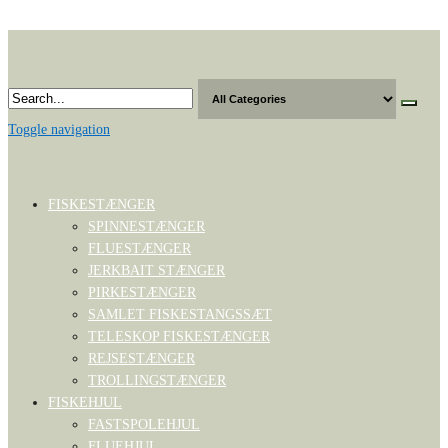
Skip
to
the
content
Toggle navigation
FISKESTÆNGER
SPINNESTÆNGER
FLUESTÆNGER
JERKBAIT STÆNGER
PIRKESTÆNGER
SAMLET FISKESTANGSSÆT
TELESKOP FISKESTÆNGER
REJSESTÆNGER
TROLLINGSTÆNGER
FISKEHJUL
FASTSPOLEHJUL
FLUEHJUL