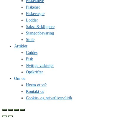
Fiskeknive
Fiskenet
Fiskevægte
Lodder
Sakse & klippere
Stangopbevaring
Stole
Artikler
Guides
Fisk
Nyttige væktøjer
Opskrifter
Om os
Hvem er vi?
Kontakt os
Cookie- og privatlivspolitik