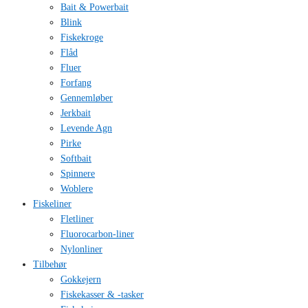
Bait & Powerbait
Blink
Fiskekroge
Flåd
Fluer
Forfang
Gennemløber
Jerkbait
Levende Agn
Pirke
Softbait
Spinnere
Woblere
Fiskeliner
Fletliner
Fluorocarbon-liner
Nylonliner
Tilbehør
Gokkejern
Fiskekasser & -tasker