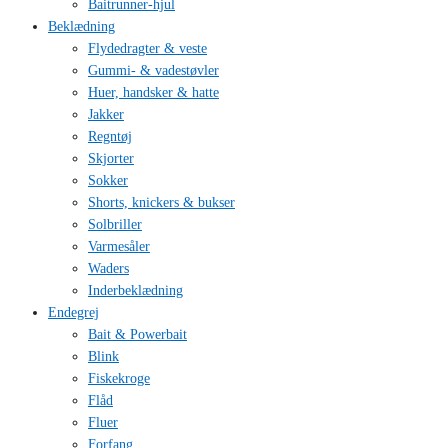
Baitrunner-hjul
Beklædning
Flydedragter & veste
Gummi- & vadestøvler
Huer, handsker & hatte
Jakker
Regntøj
Skjorter
Sokker
Shorts, knickers & bukser
Solbriller
Varmesåler
Waders
Inderbeklædning
Endegrej
Bait & Powerbait
Blink
Fiskekroge
Flåd
Fluer
Forfang