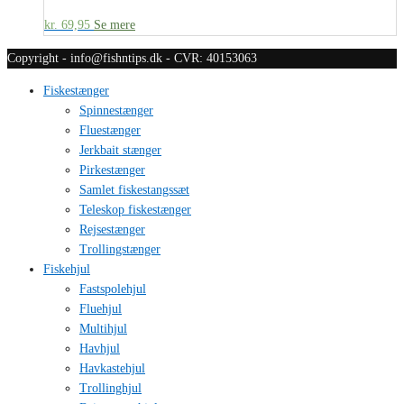
kr.
69,95
Se mere
Copyright - info@fishntips.dk - CVR: 40153063
Fiskestænger
Spinnestænger
Fluestænger
Jerkbait stænger
Pirkestænger
Samlet fiskestangssæt
Teleskop fiskestænger
Rejsestænger
Trollingstænger
Fiskehjul
Fastspolehjul
Fluehjul
Multihjul
Havhjul
Havkastehjul
Trollinghjul