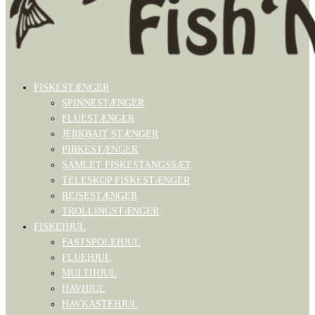
FISKESTÆNGER
SPINNESTÆNGER
FLUESTÆNGER
JERKBAIT STÆNGER
PIRKESTÆNGER
SAMLET FISKESTANGSSÆT
TELESKOP FISKESTÆNGER
REJSESTÆNGER
TROLLINGSTÆNGER
FISKEHJUL
FASTSPOLEHJUL
FLUEHJUL
MULTIHJUL
HAVHJUL
HAVKASTEHJUL