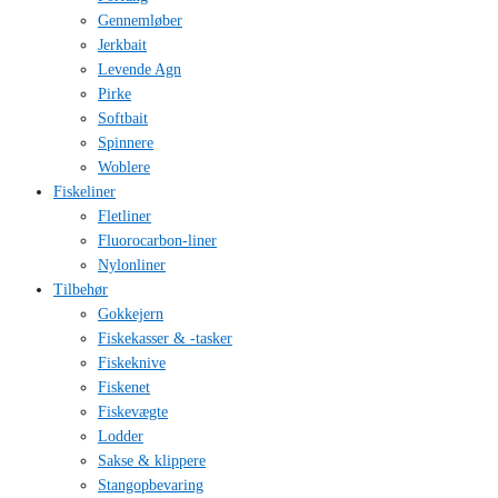
Gennemløber
Jerkbait
Levende Agn
Pirke
Softbait
Spinnere
Woblere
Fiskeliner
Fletliner
Fluorocarbon-liner
Nylonliner
Tilbehør
Gokkejern
Fiskekasser & -tasker
Fiskeknive
Fiskenet
Fiskevægte
Lodder
Sakse & klippere
Stangopbevaring