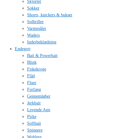
Skjorter
Sokker
Shorts, knickers & bukser
Solbriller
Varmesåler
Waders
Inderbeklædning
Endegrej
Bait & Powerbait
Blink
Fiskekroge
Flåd
Fluer
Forfang
Gennemløber
Jerkbait
Levende Agn
Pirke
Softbait
Spinnere
Woblere