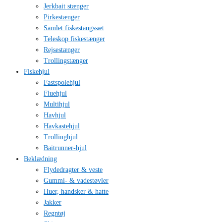
Jerkbait stænger
Pirkestænger
Samlet fiskestangssæt
Teleskop fiskestænger
Rejsestænger
Trollingstænger
Fiskehjul
Fastspolehjul
Fluehjul
Multihjul
Havhjul
Havkastehjul
Trollinghjul
Baitrunner-hjul
Beklædning
Flydedragter & veste
Gummi- & vadestøvler
Huer, handsker & hatte
Jakker
Regntøj