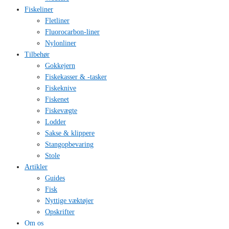
Fiskeliner
Fletliner
Fluorocarbon-liner
Nylonliner
Tilbehør
Gokkejern
Fiskekasser & -tasker
Fiskeknive
Fiskenet
Fiskevægte
Lodder
Sakse & klippere
Stangopbevaring
Stole
Artikler
Guides
Fisk
Nyttige væktøjer
Opskrifter
Om os