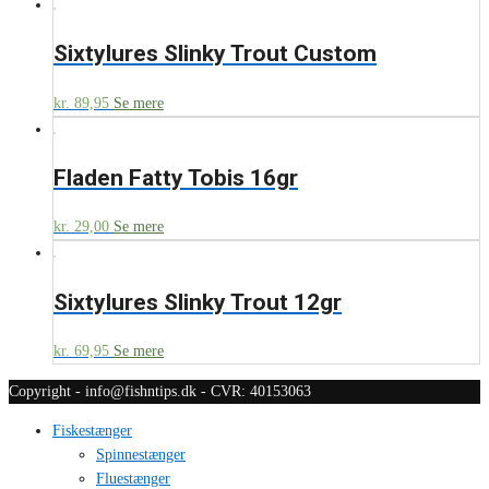
Sixtylures Slinky Trout Custom
kr.
89,95
Se mere
Fladen Fatty Tobis 16gr
kr.
29,00
Se mere
Sixtylures Slinky Trout 12gr
kr.
69,95
Se mere
Copyright - info@fishntips.dk - CVR: 40153063
Fiskestænger
Spinnestænger
Fluestænger