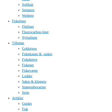
Softbait
Spinnere
Woblere
Fiskeliner
Fletliner
Fluorocarbon-liner
Nylonliner
Tilbehør
Gokkejern
Fiskekasser & -tasker
Fiskeknive
Fiskenet
Fiskevægte
Lodder
Sakse & klippere
Stangopbevaring
Stole
Artikler
Guides
Fisk