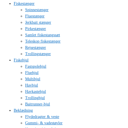
Fiskestænger
Spinnestænger
Fluestænger
Jerkbait stænger
Pirkestænger
Samlet fiskestangssæt
Teleskop fiskestænger
Rejsestænger
Trollingstænger
Fiskehjul
Fastspolehjul
Fluehjul
Multihjul
Havhjul
Havkastehjul
Trollinghjul
Baitrunner-hjul
Beklædning
Flydedragter & veste
Gummi- & vadestøvler