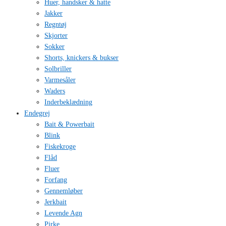
Huer, handsker & hatte
Jakker
Regntøj
Skjorter
Sokker
Shorts, knickers & bukser
Solbriller
Varmesåler
Waders
Inderbeklædning
Endegrej
Bait & Powerbait
Blink
Fiskekroge
Flåd
Fluer
Forfang
Gennemløber
Jerkbait
Levende Agn
Pirke