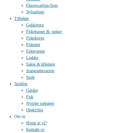
Fluorocarbon-liner
Nylonliner
Tilbehør
Gokkejern
Fiskekasser & -tasker
Fiskeknive
Fiskenet
Fiskevægte
Lodder
Sakse & klippere
Stangopbevaring
Stole
Artikler
Guides
Fisk
Nyttige væktøjer
Opskrifter
Om os
Hvem er vi?
Kontakt os