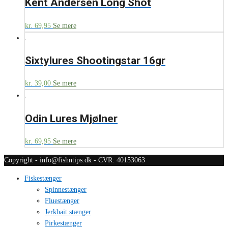
Kent Andersen Long Shot
kr.
69,95
Se mere
Sixtylures Shootingstar 16gr
kr.
39,00
Se mere
Odin Lures Mjølner
kr.
69,95
Se mere
Copyright - info@fishntips.dk - CVR: 40153063
Fiskestænger
Spinnestænger
Fluestænger
Jerkbait stænger
Pirkestænger