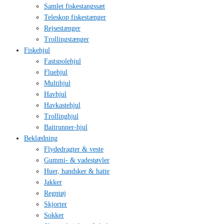
Samlet fiskestangssæt
Teleskop fiskestænger
Rejsestænger
Trollingstænger
Fiskehjul
Fastspolehjul
Fluehjul
Multihjul
Havhjul
Havkastehjul
Trollinghjul
Baitrunner-hjul
Beklædning
Flydedragter & veste
Gummi- & vadestøvler
Huer, handsker & hatte
Jakker
Regntøj
Skjorter
Sokker