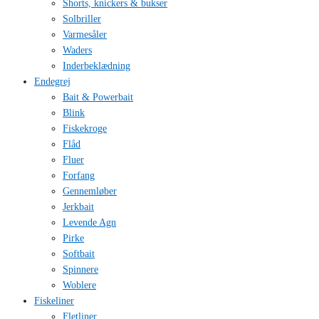
Shorts, knickers & bukser
Solbriller
Varmesåler
Waders
Inderbeklædning
Endegrej
Bait & Powerbait
Blink
Fiskekroge
Flåd
Fluer
Forfang
Gennemløber
Jerkbait
Levende Agn
Pirke
Softbait
Spinnere
Woblere
Fiskeliner
Fletliner