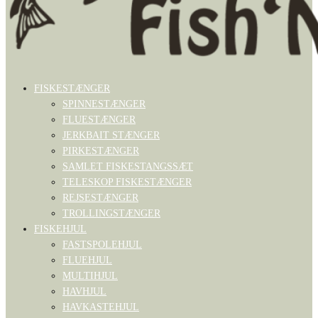
FISKESTÆNGER
SPINNESTÆNGER
FLUESTÆNGER
JERKBAIT STÆNGER
PIRKESTÆNGER
SAMLET FISKESTANGSSÆT
TELESKOP FISKESTÆNGER
REJSESTÆNGER
TROLLINGSTÆNGER
FISKEHJUL
FASTSPOLEHJUL
FLUEHJUL
MULTIHJUL
HAVHJUL
HAVKASTEHJUL