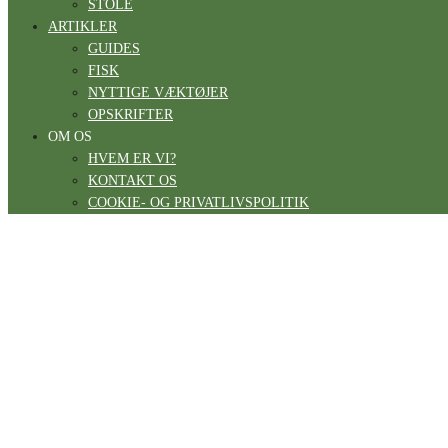
STOLE
ARTIKLER
GUIDES
FISK
NYTTIGE VÆKTØJER
OPSKRIFTER
OM OS
HVEM ER VI?
KONTAKT OS
COOKIE- OG PRIVATLIVSPOLITIK