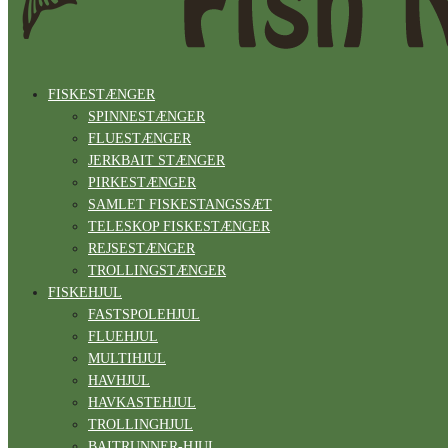
FISKESTÆNGER
SPINNESTÆNGER
FLUESTÆNGER
JERKBAIT STÆNGER
PIRKESTÆNGER
SAMLET FISKESTANGSSÆT
TELESKOP FISKESTÆNGER
REJSESTÆNGER
TROLLINGSTÆNGER
FISKEHJUL
FASTSPOLEHJUL
FLUEHJUL
MULTIHJUL
HAVHJUL
HAVKASTEHJUL
TROLLINGHJUL
BAITRUNNER-HJUL