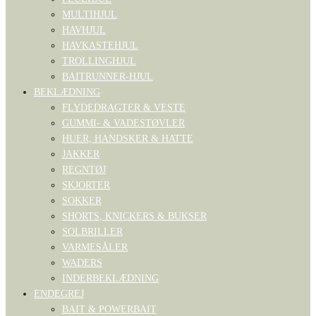
MULTIHJUL
HAVHJUL
HAVKASTEHJUL
TROLLINGHJUL
BAITRUNNER-HJUL
BEKLÆDNING
FLYDEDRAGTER & VESTE
GUMMI- & VADESTØVLER
HUER, HANDSKER & HATTE
JAKKER
REGNTØJ
SKJORTER
SOKKER
SHORTS, KNICKERS & BUKSER
SOLBRILLER
VARMESÅLER
WADERS
INDERBEKLÆDNING
ENDEGREJ
BAIT & POWERBAIT