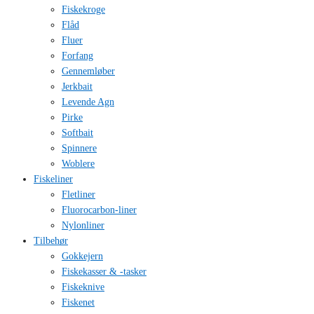
Fiskekroge
Flåd
Fluer
Forfang
Gennemløber
Jerkbait
Levende Agn
Pirke
Softbait
Spinnere
Woblere
Fiskeliner
Fletliner
Fluorocarbon-liner
Nylonliner
Tilbehør
Gokkejern
Fiskekasser & -tasker
Fiskeknive
Fiskenet