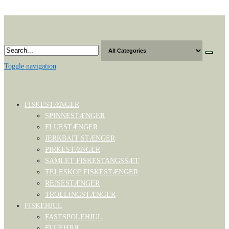
Skip
to
the
content
Toggle navigation
FISKESTÆNGER
SPINNESTÆNGER
FLUESTÆNGER
JERKBAIT STÆNGER
PIRKESTÆNGER
SAMLET FISKESTANGSSÆT
TELESKOP FISKESTÆNGER
REJSESTÆNGER
TROLLINGSTÆNGER
FISKEHJUL
FASTSPOLEHJUL
FLUEHJUL