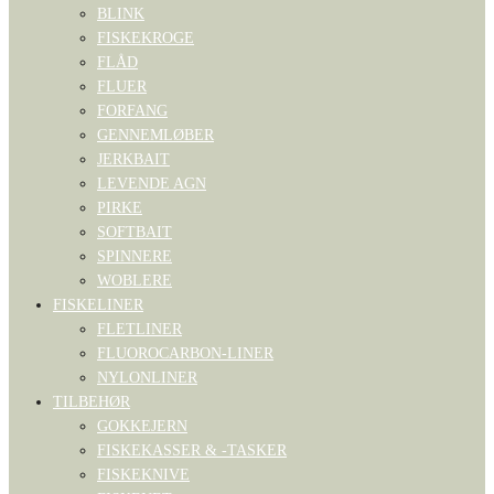
BLINK
FISKEKROGE
FLÅD
FLUER
FORFANG
GENNEMLØBER
JERKBAIT
LEVENDE AGN
PIRKE
SOFTBAIT
SPINNERE
WOBLERE
FISKELINER
FLETLINER
FLUOROCARBON-LINER
NYLONLINER
TILBEHØR
GOKKEJERN
FISKEKASSER & -TASKER
FISKEKNIVE