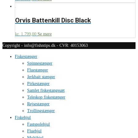
Orvis Battenkill Disc Black
kr.
1.799,00
Se mere
Copyright - info@fishntips.dk - CVR: 40153063
Fiskestænger
Spinnestænger
Fluestænger
Jerkbait stænger
Pirkestænger
Samlet fiskestangssæt
Teleskop fiskestænger
Rejsestænger
Trollingstænger
Fiskehjul
Fastspolehjul
Fluehjul
Multihjul