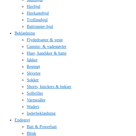
Havhjul
Havkastehjul
Trollinghjul
Baitrunner-hjul
Beklædning
Flydedragter & veste
Gummi- & vadestøvler
Huer, handsker & hatte
Jakker
Regntøj
Skjorter
Sokker
Shorts, knickers & bukser
Solbriller
Varmesåler
Waders
Inderbeklædning
Endegrej
Bait & Powerbait
Blink