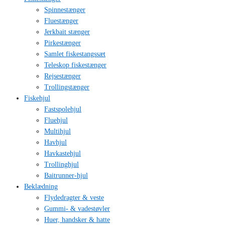
Spinnestænger
Fluestænger
Jerkbait stænger
Pirkestænger
Samlet fiskestangssæt
Teleskop fiskestænger
Rejsestænger
Trollingstænger
Fiskehjul
Fastspolehjul
Fluehjul
Multihjul
Havhjul
Havkastehjul
Trollinghjul
Baitrunner-hjul
Beklædning
Flydedragter & veste
Gummi- & vadestøvler
Huer, handsker & hatte