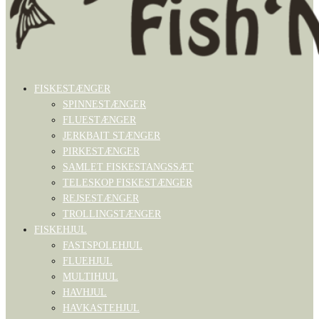
FISKESTÆNGER
SPINNESTÆNGER
FLUESTÆNGER
JERKBAIT STÆNGER
PIRKESTÆNGER
SAMLET FISKESTANGSSÆT
TELESKOP FISKESTÆNGER
REJSESTÆNGER
TROLLINGSTÆNGER
FISKEHJUL
FASTSPOLEHJUL
FLUEHJUL
MULTIHJUL
HAVHJUL
HAVKASTEHJUL