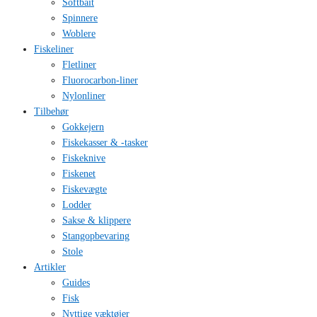
Softbait
Spinnere
Woblere
Fiskeliner
Fletliner
Fluorocarbon-liner
Nylonliner
Tilbehør
Gokkejern
Fiskekasser & -tasker
Fiskeknive
Fiskenet
Fiskevægte
Lodder
Sakse & klippere
Stangopbevaring
Stole
Artikler
Guides
Fisk
Nyttige væktøjer