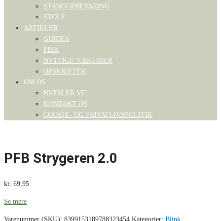
STANGOPBEVARING
STOLE
ARTIKLER
GUIDES
FISK
NYTTIGE VÆKTØJER
OPSKRIFTER
OM OS
HVEM ER VI?
KONTAKT OS
COOKIE- OG PRIVATLIVSPOLITIK
PFB Strygeren 2.0
kr.
69,95
Se mere
Varenummer (SKU):
8399153189788323454
Kategorier:
Blink
,