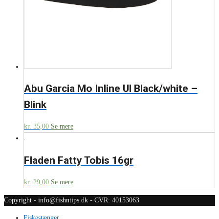
Abu Garcia Mo Inline Ul Black/white –
Blink
kr.
35,00
Se mere
Fladen Fatty Tobis 16gr
kr.
29,00
Se mere
Copyright - info@fishntips.dk - CVR: 40153063
Fiskestænger