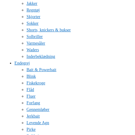
Jakker
Regntøj
Skjorter
Sokker
Shorts, knickers & bukser
Solbriller
Varmesåler
Waders
Inderbeklædning
Endegrej
Bait & Powerbait
Blink
Fiskekroge
Flåd
Fluer
Forfang
Gennemløber
Jerkbait
Levende Agn
Pirke