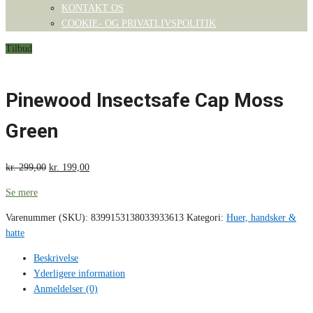
KONTAKT OS
COOKIE- OG PRIVATLIVSPOLITIK
Tilbud
Pinewood Insectsafe Cap Moss
Green
kr.
299,00
kr.
199,00
Se mere
Varenummer (SKU):
8399153138033933613
Kategori:
Huer, handsker &
hatte
Beskrivelse
Yderligere information
Anmeldelser (0)