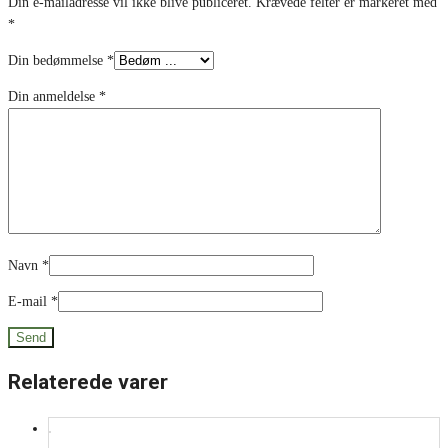
Din e-mailadresse vil ikke blive publiceret.
Krævede felter er markeret med
*
Din bedømmelse
*
Din anmeldelse
*
Navn
*
E-mail
*
Relaterede varer