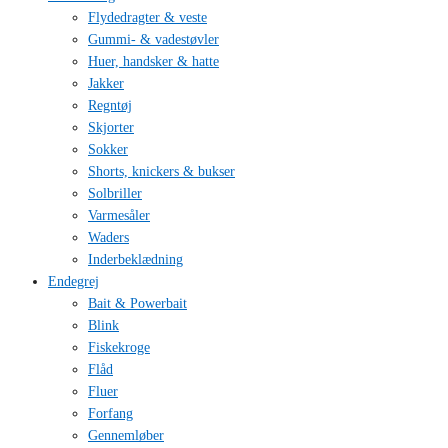
Flydedragter & veste
Gummi- & vadestøvler
Huer, handsker & hatte
Jakker
Regntøj
Skjorter
Sokker
Shorts, knickers & bukser
Solbriller
Varmesåler
Waders
Inderbeklædning
Endegrej
Bait & Powerbait
Blink
Fiskekroge
Flåd
Fluer
Forfang
Gennemløber