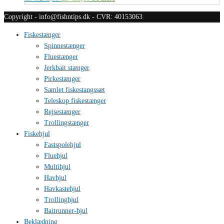
Copyright - info@fishntips.dk - CVR: 40153063
Fiskestænger
Spinnestænger
Fluestænger
Jerkbait stænger
Pirkestænger
Samlet fiskestangssæt
Teleskop fiskestænger
Rejsestænger
Trollingstænger
Fiskehjul
Fastspolehjul
Fluehjul
Multihjul
Havhjul
Havkastehjul
Trollinghjul
Baitrunner-hjul
Beklædning