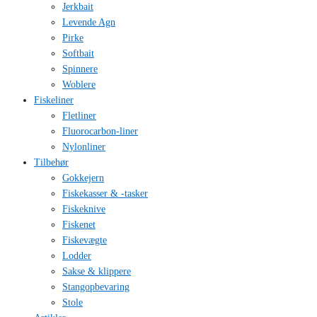
Jerkbait
Levende Agn
Pirke
Softbait
Spinnere
Woblere
Fiskeliner
Fletliner
Fluorocarbon-liner
Nylonliner
Tilbehør
Gokkejern
Fiskekasser & -tasker
Fiskeknive
Fiskenet
Fiskevægte
Lodder
Sakse & klippere
Stangopbevaring
Stole