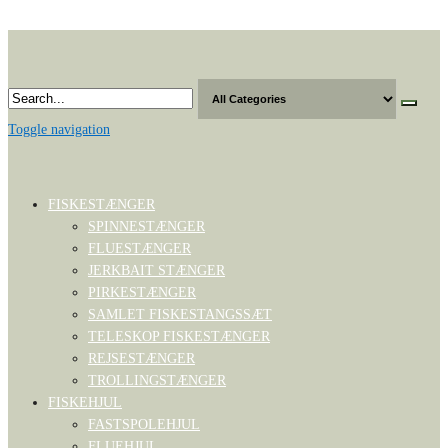
Skip
to
the
content
Toggle navigation
FISKESTÆNGER
SPINNESTÆNGER
FLUESTÆNGER
JERKBAIT STÆNGER
PIRKESTÆNGER
SAMLET FISKESTANGSSÆT
TELESKOP FISKESTÆNGER
REJSESTÆNGER
TROLLINGSTÆNGER
FISKEHJUL
FASTSPOLEHJUL
FLUEHJUL