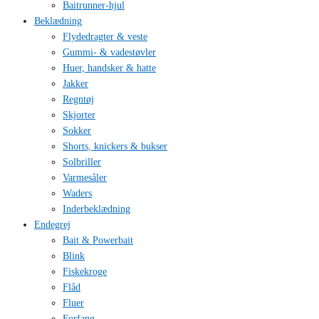
Baitrunner-hjul
Beklædning
Flydedragter & veste
Gummi- & vadestøvler
Huer, handsker & hatte
Jakker
Regntøj
Skjorter
Sokker
Shorts, knickers & bukser
Solbriller
Varmesåler
Waders
Inderbeklædning
Endegrej
Bait & Powerbait
Blink
Fiskekroge
Flåd
Fluer
Forfang