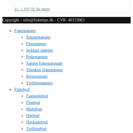
kr.
1.499,00
Se mere
Copyright - info@fishntips.dk - CVR: 40153063
Fiskestænger
Spinnestænger
Fluestænger
Jerkbait stænger
Pirkestænger
Samlet fiskestangssæt
Teleskop fiskestænger
Rejsestænger
Trollingstænger
Fiskehjul
Fastspolehjul
Fluehjul
Multihjul
Havhjul
Havkastehjul
Trollinghjul