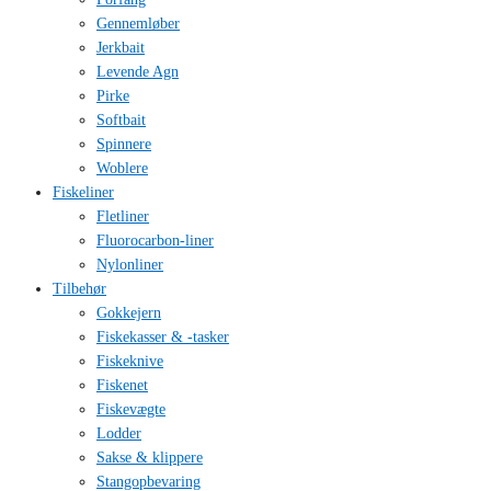
Gennemløber
Jerkbait
Levende Agn
Pirke
Softbait
Spinnere
Woblere
Fiskeliner
Fletliner
Fluorocarbon-liner
Nylonliner
Tilbehør
Gokkejern
Fiskekasser & -tasker
Fiskeknive
Fiskenet
Fiskevægte
Lodder
Sakse & klippere
Stangopbevaring