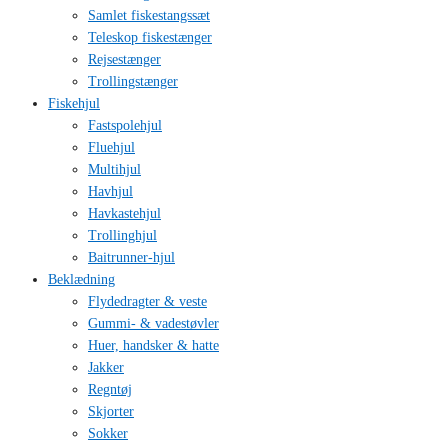
Samlet fiskestangssæt
Teleskop fiskestænger
Rejsestænger
Trollingstænger
Fiskehjul
Fastspolehjul
Fluehjul
Multihjul
Havhjul
Havkastehjul
Trollinghjul
Baitrunner-hjul
Beklædning
Flydedragter & veste
Gummi- & vadestøvler
Huer, handsker & hatte
Jakker
Regntøj
Skjorter
Sokker