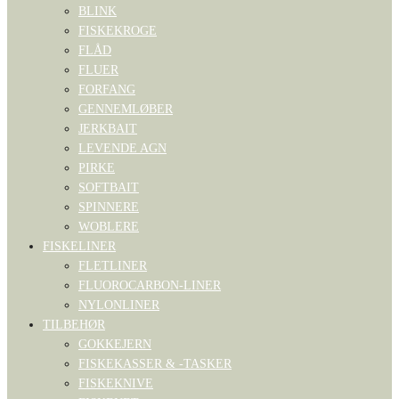
BLINK
FISKEKROGE
FLÅD
FLUER
FORFANG
GENNEMLØBER
JERKBAIT
LEVENDE AGN
PIRKE
SOFTBAIT
SPINNERE
WOBLERE
FISKELINER
FLETLINER
FLUOROCARBON-LINER
NYLONLINER
TILBEHØR
GOKKEJERN
FISKEKASSER & -TASKER
FISKEKNIVE