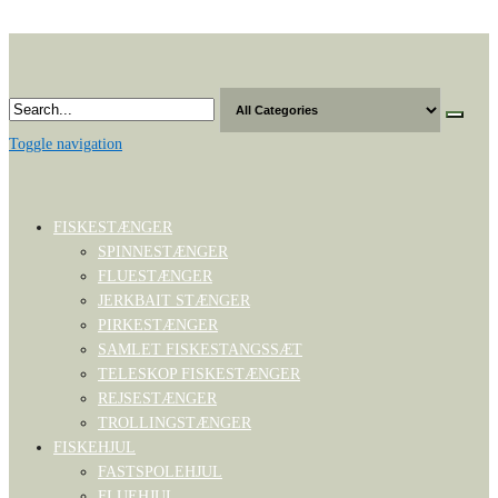
Skip
to
the
content
Toggle navigation
FISKESTÆNGER
SPINNESTÆNGER
FLUESTÆNGER
JERKBAIT STÆNGER
PIRKESTÆNGER
SAMLET FISKESTANGSSÆT
TELESKOP FISKESTÆNGER
REJSESTÆNGER
TROLLINGSTÆNGER
FISKEHJUL
FASTSPOLEHJUL
FLUEHJUL