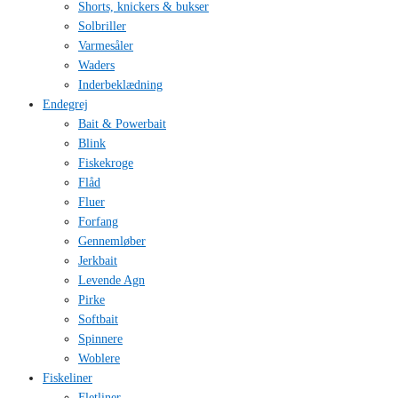
Shorts, knickers & bukser
Solbriller
Varmesåler
Waders
Inderbeklædning
Endegrej
Bait & Powerbait
Blink
Fiskekroge
Flåd
Fluer
Forfang
Gennemløber
Jerkbait
Levende Agn
Pirke
Softbait
Spinnere
Woblere
Fiskeliner
Fletliner