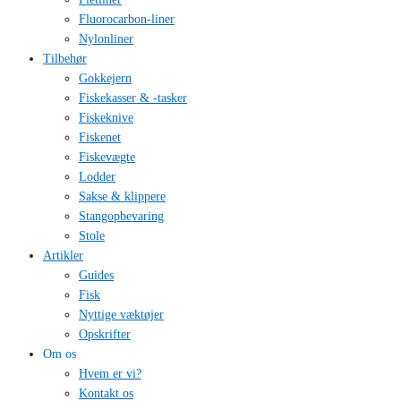
Fluorocarbon-liner
Nylonliner
Tilbehør
Gokkejern
Fiskekasser & -tasker
Fiskeknive
Fiskenet
Fiskevægte
Lodder
Sakse & klippere
Stangopbevaring
Stole
Artikler
Guides
Fisk
Nyttige væktøjer
Opskrifter
Om os
Hvem er vi?
Kontakt os