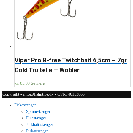
Viper Pro B-free Twitchbait 6,5cm – 7gr
Gold Truitelle – Wobler
kr.
85,00
Se mere
Copyright - info@fishntips.dk - CVR: 40153063
Fiskestænger
Spinnestænger
Fluestænger
Jerkbait stænger
Pirkestænger