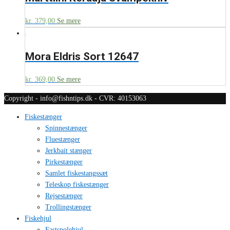
kr.
379,00
Se mere
Mora Eldris Sort 12647
kr.
369,00
Se mere
Copyright - info@fishntips.dk - CVR: 40153063
Fiskestænger
Spinnestænger
Fluestænger
Jerkbait stænger
Pirkestænger
Samlet fiskestangssæt
Teleskop fiskestænger
Rejsestænger
Trollingstænger
Fiskehjul
Fastspolehjul