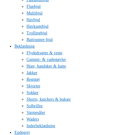
Fluehjul
Multihjul
Havhjul
Havkastehjul
Trollinghjul
Baitrunner-hjul
Beklædning
Flydedragter & veste
Gummi- & vadestøvler
Huer, handsker & hatte
Jakker
Regntøj
Skjorter
Sokker
Shorts, knickers & bukser
Solbriller
Varmesåler
Waders
Inderbeklædning
Endegrej