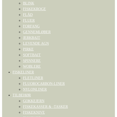
BLINK
FISKEKROGE
FLÅD
FLUER
FORFANG
GENNEMLØBER
JERKBAIT
LEVENDE AGN
PIRKE
SOFTBAIT
SPINNERE
WOBLERE
FISKELINER
FLETLINER
FLUOROCARBON-LINER
NYLONLINER
TILBEHØR
GOKKEJERN
FISKEKASSER & -TASKER
FISKEKNIVE