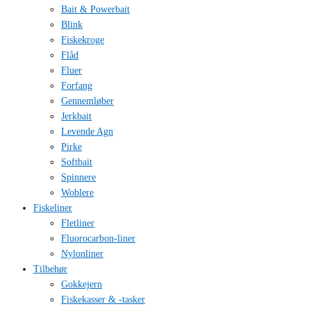
Bait & Powerbait
Blink
Fiskekroge
Flåd
Fluer
Forfang
Gennemløber
Jerkbait
Levende Agn
Pirke
Softbait
Spinnere
Woblere
Fiskeliner
Fletliner
Fluorocarbon-liner
Nylonliner
Tilbehør
Gokkejern
Fiskekasser & -tasker