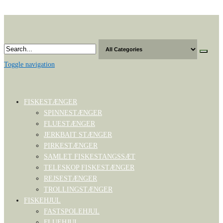
Skip
to
the
content
Toggle navigation
FISKESTÆNGER
SPINNESTÆNGER
FLUESTÆNGER
JERKBAIT STÆNGER
PIRKESTÆNGER
SAMLET FISKESTANGSSÆT
TELESKOP FISKESTÆNGER
REJSESTÆNGER
TROLLINGSTÆNGER
FISKEHJUL
FASTSPOLEHJUL
FLUEHJUL