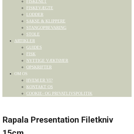
FISKENET
FISKEVÆGTE
LODDER
SAKSE & KLIPPERE
STANGOPBEVARING
STOLE
ARTIKLER
GUIDES
FISK
NYTTIGE VÆKTØJER
OPSKRIFTER
OM OS
HVEM ER VI?
KONTAKT OS
COOKIE- OG PRIVATLIVSPOLITIK
Rapala Presentation Filetkniv
15cm