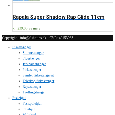
Rapala Super Shadow Rap Glide 11cm
kr.
239,00
Se mere
Copyright - info@fishntips.dk - CVR: 40153063
Fiskestænger
Spinnestænger
Fluestænger
Jerkbait stænger
Pirkestænger
Samlet fiskestangssæt
Teleskop fiskestænger
Rejsestænger
Trollingstænger
Fiskehjul
Fastspolehjul
Fluehjul
Multihjul