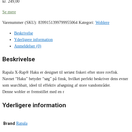
kr.
249,00
Se mere
Varenummer (SKU):
8399151399799955064
Kategori:
Woblere
Beskrivelse
Yderligere information
Anmeldelser (0)
Beskrivelse
Rapala X-Rap® Haku er designet til seriøst fiskeri efter store rovfisk.
Navnet “Haku” betyder “søg” på finsk, hvilket perfekt beskriver dens evner
som searchbait, ideel til effektiv afsøgning af store vandområder.
Denne wobler er fremstillet med en r
Yderligere information
Brand
Rapala