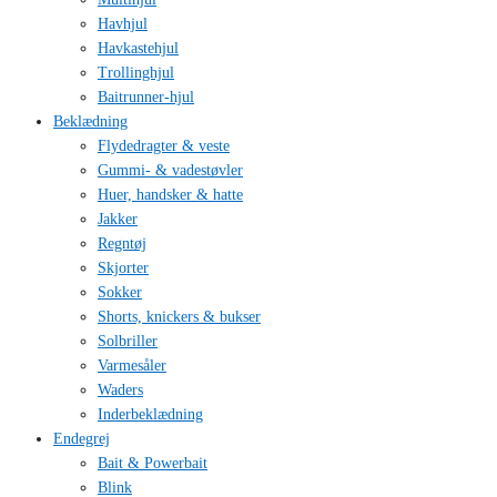
Havhjul
Havkastehjul
Trollinghjul
Baitrunner-hjul
Beklædning
Flydedragter & veste
Gummi- & vadestøvler
Huer, handsker & hatte
Jakker
Regntøj
Skjorter
Sokker
Shorts, knickers & bukser
Solbriller
Varmesåler
Waders
Inderbeklædning
Endegrej
Bait & Powerbait
Blink