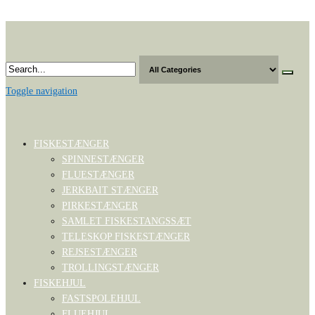
Skip
to
the
content
Toggle navigation
FISKESTÆNGER
SPINNESTÆNGER
FLUESTÆNGER
JERKBAIT STÆNGER
PIRKESTÆNGER
SAMLET FISKESTANGSSÆT
TELESKOP FISKESTÆNGER
REJSESTÆNGER
TROLLINGSTÆNGER
FISKEHJUL
FASTSPOLEHJUL
FLUEHJUL