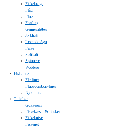
Fiskekroge
Flåd
Fluer
Forfang
Gennemløber
Jerkbait
Levende Agn
Pirke
Softbait
Spinnere
Woblere
Fiskeliner
Fletliner
Fluorocarbon-liner
Nylonliner
Tilbehør
Gokkejern
Fiskekasser & -tasker
Fiskeknive
Fiskenet