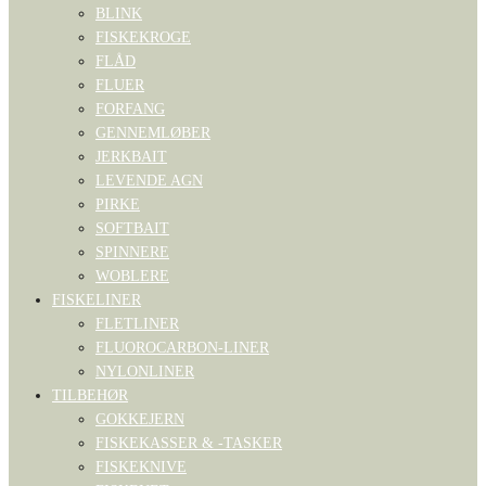
BLINK
FISKEKROGE
FLÅD
FLUER
FORFANG
GENNEMLØBER
JERKBAIT
LEVENDE AGN
PIRKE
SOFTBAIT
SPINNERE
WOBLERE
FISKELINER
FLETLINER
FLUOROCARBON-LINER
NYLONLINER
TILBEHØR
GOKKEJERN
FISKEKASSER & -TASKER
FISKEKNIVE