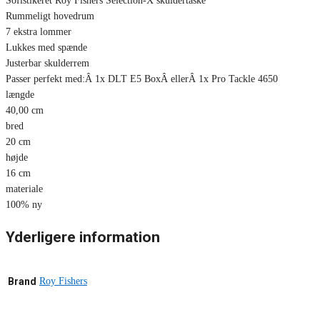
Sofistikeret Roy Fishers Selection-X skuldertaske
Rummeligt hovedrum
7 ekstra lommer
Lukkes med spænde
Justerbar skulderrem
Passer perfekt med:Â 1x DLT E5 BoxÂ ellerÂ 1x Pro Tackle 4650
længde
40,00 cm
bred
20 cm
højde
16 cm
materiale
100% ny
Yderligere information
Brand
Roy Fishers