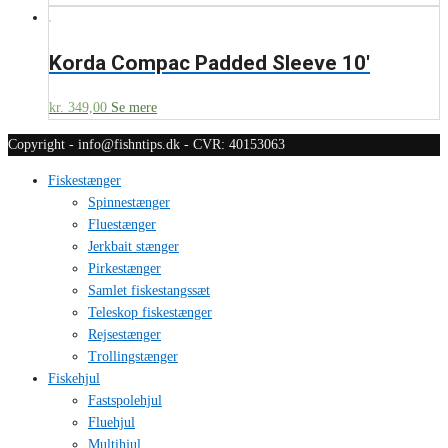
Korda Compac Padded Sleeve 10′
kr.
349,00
Se mere
Copyright - info@fishntips.dk - CVR: 40153063
Fiskestænger
Spinnestænger
Fluestænger
Jerkbait stænger
Pirkestænger
Samlet fiskestangssæt
Teleskop fiskestænger
Rejsestænger
Trollingstænger
Fiskehjul
Fastspolehjul
Fluehjul
Multihjul