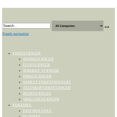
Skip
to
the
content
Toggle navigation
FISKESTÆNGER
SPINNESTÆNGER
FLUESTÆNGER
JERKBAIT STÆNGER
PIRKESTÆNGER
SAMLET FISKESTANGSSÆT
TELESKOP FISKESTÆNGER
REJSESTÆNGER
TROLLINGSTÆNGER
FISKEHJUL
FASTSPOLEHJUL
FLUEHJUL