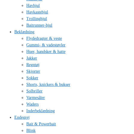
Havhjul
Havkastehjul
Trollinghjul
Baitrunner-hjul
Beklædning
Flydedragter & veste
Gummi- & vadestøvler
Huer, handsker & hatte
Jakker
Regntøj
Skjorter
Sokker
Shorts, knickers & bukser
Solbriller
Varmesåler
Waders
Inderbeklædning
Endegrej
Bait & Powerbait
Blink