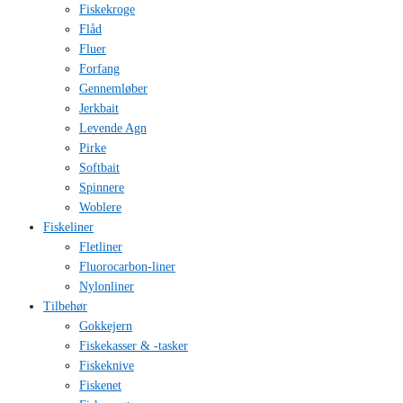
Fiskekroge
Flåd
Fluer
Forfang
Gennemløber
Jerkbait
Levende Agn
Pirke
Softbait
Spinnere
Woblere
Fiskeliner
Fletliner
Fluorocarbon-liner
Nylonliner
Tilbehør
Gokkejern
Fiskekasser & -tasker
Fiskeknive
Fiskenet