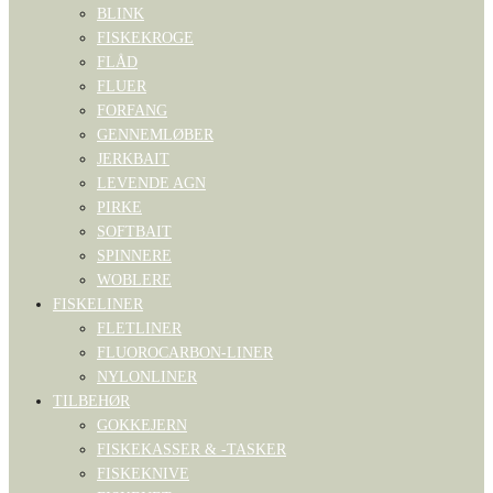
BLINK
FISKEKROGE
FLÅD
FLUER
FORFANG
GENNEMLØBER
JERKBAIT
LEVENDE AGN
PIRKE
SOFTBAIT
SPINNERE
WOBLERE
FISKELINER
FLETLINER
FLUOROCARBON-LINER
NYLONLINER
TILBEHØR
GOKKEJERN
FISKEKASSER & -TASKER
FISKEKNIVE