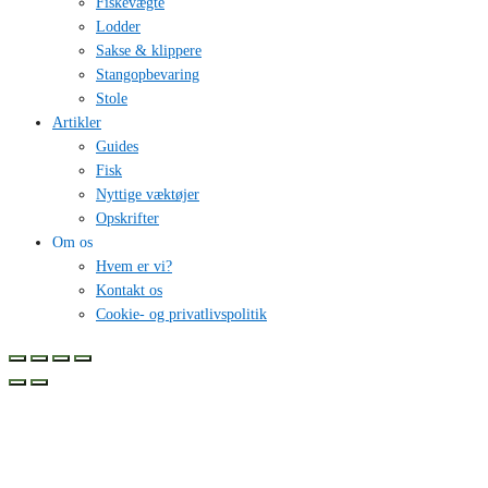
Fiskevægte
Lodder
Sakse & klippere
Stangopbevaring
Stole
Artikler
Guides
Fisk
Nyttige væktøjer
Opskrifter
Om os
Hvem er vi?
Kontakt os
Cookie- og privatlivspolitik