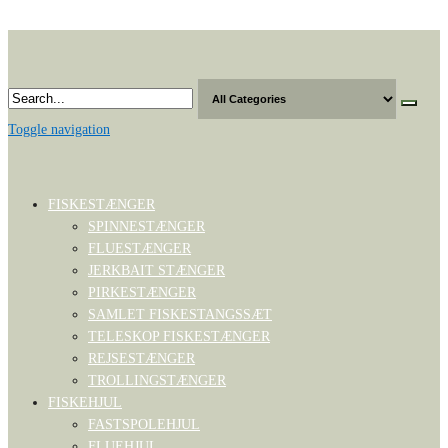
Skip
to
the
content
Toggle navigation
FISKESTÆNGER
SPINNESTÆNGER
FLUESTÆNGER
JERKBAIT STÆNGER
PIRKESTÆNGER
SAMLET FISKESTANGSSÆT
TELESKOP FISKESTÆNGER
REJSESTÆNGER
TROLLINGSTÆNGER
FISKEHJUL
FASTSPOLEHJUL
FLUEHJUL