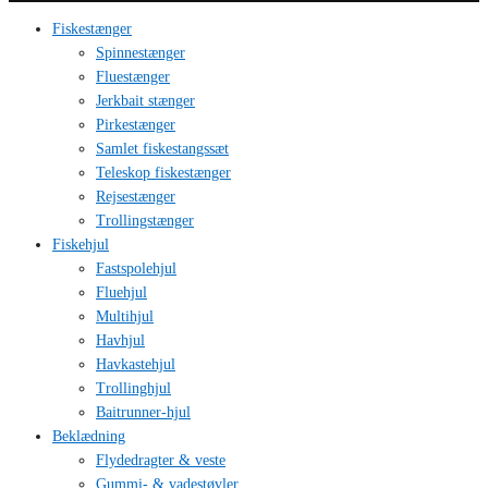
Fiskestænger
Spinnestænger
Fluestænger
Jerkbait stænger
Pirkestænger
Samlet fiskestangssæt
Teleskop fiskestænger
Rejsestænger
Trollingstænger
Fiskehjul
Fastspolehjul
Fluehjul
Multihjul
Havhjul
Havkastehjul
Trollinghjul
Baitrunner-hjul
Beklædning
Flydedragter & veste
Gummi- & vadestøvler