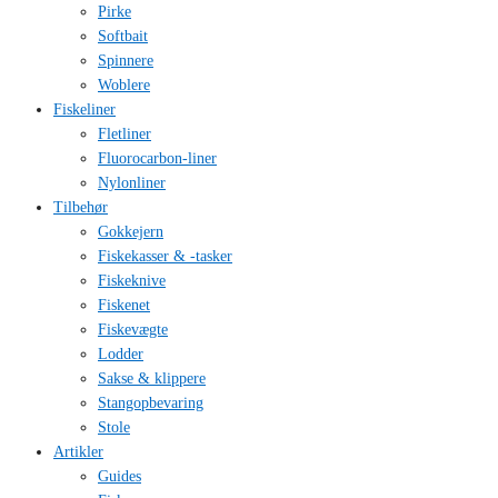
Pirke
Softbait
Spinnere
Woblere
Fiskeliner
Fletliner
Fluorocarbon-liner
Nylonliner
Tilbehør
Gokkejern
Fiskekasser & -tasker
Fiskeknive
Fiskenet
Fiskevægte
Lodder
Sakse & klippere
Stangopbevaring
Stole
Artikler
Guides