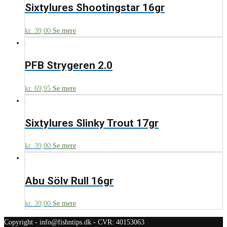
Sixtylures Shootingstar 16gr
kr.
39,00
Se mere
PFB Strygeren 2.0
kr.
69,95
Se mere
Sixtylures Slinky Trout 17gr
kr.
39,00
Se mere
Abu Sölv Rull 16gr
kr.
39,00
Se mere
Copyright - info@fishntips.dk - CVR: 40153063