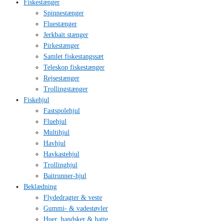
Fiskestænger
Spinnestænger
Fluestænger
Jerkbait stænger
Pirkestænger
Samlet fiskestangssæt
Teleskop fiskestænger
Rejsestænger
Trollingstænger
Fiskehjul
Fastspolehjul
Fluehjul
Multihjul
Havhjul
Havkastehjul
Trollinghjul
Baitrunner-hjul
Beklædning
Flydedragter & veste
Gummi- & vadestøvler
Huer, handsker & hatte