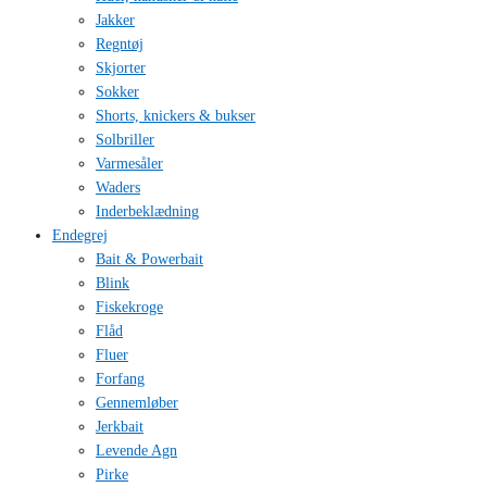
Jakker
Regntøj
Skjorter
Sokker
Shorts, knickers & bukser
Solbriller
Varmesåler
Waders
Inderbeklædning
Endegrej
Bait & Powerbait
Blink
Fiskekroge
Flåd
Fluer
Forfang
Gennemløber
Jerkbait
Levende Agn
Pirke