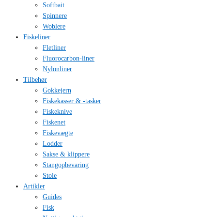
Softbait
Spinnere
Woblere
Fiskeliner
Fletliner
Fluorocarbon-liner
Nylonliner
Tilbehør
Gokkejern
Fiskekasser & -tasker
Fiskeknive
Fiskenet
Fiskevægte
Lodder
Sakse & klippere
Stangopbevaring
Stole
Artikler
Guides
Fisk