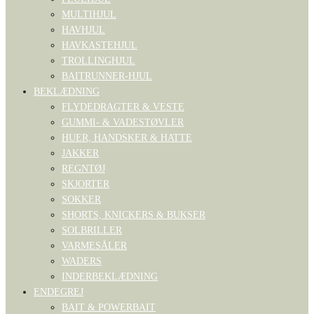
MULTIHJUL
HAVHJUL
HAVKASTEHJUL
TROLLINGHJUL
BAITRUNNER-HJUL
BEKLÆDNING
FLYDEDRAGTER & VESTE
GUMMI- & VADESTØVLER
HUER, HANDSKER & HATTE
JAKKER
REGNTØJ
SKJORTER
SOKKER
SHORTS, KNICKERS & BUKSER
SOLBRILLER
VARMESÅLER
WADERS
INDERBEKLÆDNING
ENDEGREJ
BAIT & POWERBAIT