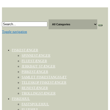
Skip
to
the
content
Toggle navigation
FISKESTÆNGER
SPINNESTÆNGER
FLUESTÆNGER
JERKBAIT STÆNGER
PIRKESTÆNGER
SAMLET FISKESTANGSSÆT
TELESKOP FISKESTÆNGER
REJSESTÆNGER
TROLLINGSTÆNGER
FISKEHJUL
FASTSPOLEHJUL
FLUEHJUL