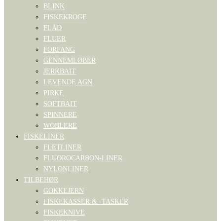
BLINK
FISKEKROGE
FLÅD
FLUER
FORFANG
GENNEMLØBER
JERKBAIT
LEVENDE AGN
PIRKE
SOFTBAIT
SPINNERE
WOBLERE
FISKELINER
FLETLINER
FLUOROCARBON-LINER
NYLONLINER
TILBEHØR
GOKKEJERN
FISKEKASSER & -TASKER
FISKEKNIVE