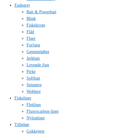
Endegrej
Bait & Powerbait
Blink
Fiskekroge
Flåd
Fluer
Forfang
Gennemløber
Jerkbait
Levende Agn
Pirke
Softbait
Spinnere
Woblere
Fiskeliner
Fletliner
Fluorocarbon-liner
Nylonliner
Tilbehør
Gokkejern