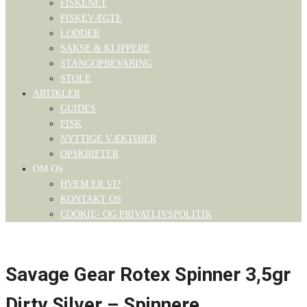
FISKENET
FISKEVÆGTE
LODDER
SAKSE & KLIPPERE
STANGOPBEVARING
STOLE
ARTIKLER
GUIDES
FISK
NYTTIGE VÆKTØJER
OPSKRIFTER
OM OS
HVEM ER VI?
KONTAKT OS
COOKIE- OG PRIVATLIVSPOLITIK
Savage Gear Rotex Spinner 3,5gr
Dirty Silver – Spinnere