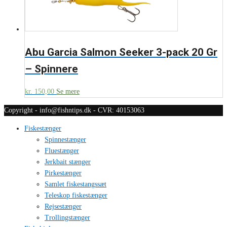
Abu Garcia Salmon Seeker 3-pack 20 Gr
– Spinnere
kr.
150,00
Se mere
Copyright - info@fishntips.dk - CVR: 40153063
Fiskestænger
Spinnestænger
Fluestænger
Jerkbait stænger
Pirkestænger
Samlet fiskestangssæt
Teleskop fiskestænger
Rejsestænger
Trollingstænger