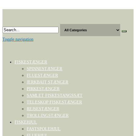
Skip
to
the
content
Toggle navigation
FISKESTÆNGER
SPINNESTÆNGER
FLUESTÆNGER
JERKBAIT STÆNGER
PIRKESTÆNGER
SAMLET FISKESTANGSSÆT
TELESKOP FISKESTÆNGER
REJSESTÆNGER
TROLLINGSTÆNGER
FISKEHJUL
FASTSPOLEHJUL
FLUEHJUL