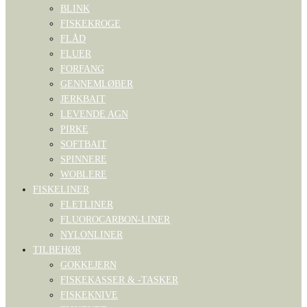
BLINK
FISKEKROGE
FLÅD
FLUER
FORFANG
GENNEMLØBER
JERKBAIT
LEVENDE AGN
PIRKE
SOFTBAIT
SPINNERE
WOBLERE
FISKELINER
FLETLINER
FLUOROCARBON-LINER
NYLONLINER
TILBEHØR
GOKKEJERN
FISKEKASSER & -TASKER
FISKEKNIVE