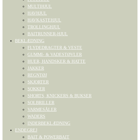
MULTIHJUL
HAVHJUL
HAVKASTEHJUL
TROLLINGHJUL
BAITRUNNER-HJUL
BEKLÆDNING
FLYDEDRAGTER & VESTE
GUMMI- & VADESTØVLER
HUER, HANDSKER & HATTE
JAKKER
REGNTØJ
SKJORTER
SOKKER
SHORTS, KNICKERS & BUKSER
SOLBRILLER
VARMESÅLER
WADERS
INDERBEKLÆDNING
ENDEGREJ
BAIT & POWERBAIT