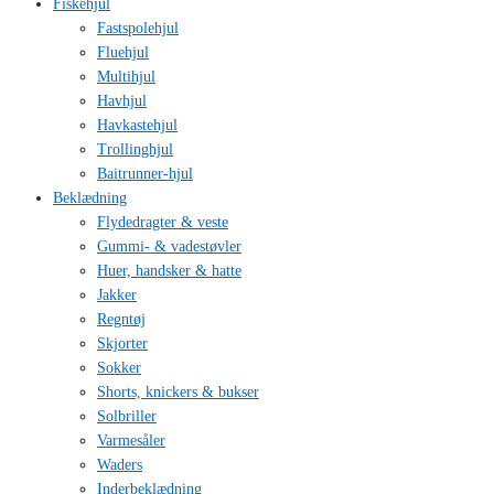
Fiskehjul
Fastspolehjul
Fluehjul
Multihjul
Havhjul
Havkastehjul
Trollinghjul
Baitrunner-hjul
Beklædning
Flydedragter & veste
Gummi- & vadestøvler
Huer, handsker & hatte
Jakker
Regntøj
Skjorter
Sokker
Shorts, knickers & bukser
Solbriller
Varmesåler
Waders
Inderbeklædning