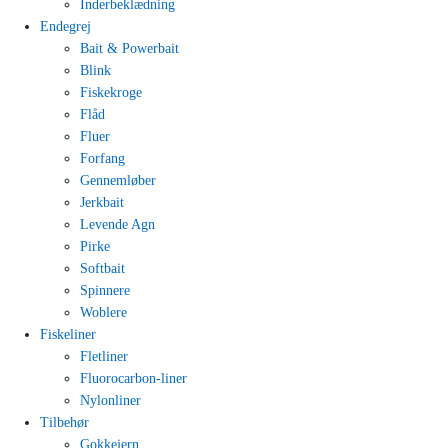
Inderbeklædning
Endegrej
Bait & Powerbait
Blink
Fiskekroge
Flåd
Fluer
Forfang
Gennemløber
Jerkbait
Levende Agn
Pirke
Softbait
Spinnere
Woblere
Fiskeliner
Fletliner
Fluorocarbon-liner
Nylonliner
Tilbehør
Gokkejern