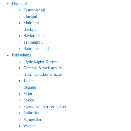
Fiskehjul
Fastspolehjul
Fluehjul
Multihjul
Havhjul
Havkastehjul
Trollinghjul
Baitrunner-hjul
Beklædning
Flydedragter & veste
Gummi- & vadestøvler
Huer, handsker & hatte
Jakker
Regntøj
Skjorter
Sokker
Shorts, knickers & bukser
Solbriller
Varmesåler
Waders