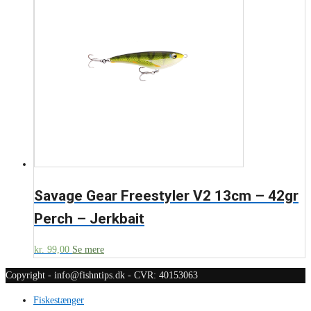
Savage Gear Freestyler V2 13cm – 42gr
Perch – Jerkbait
kr.
99,00
Se mere
Copyright - info@fishntips.dk - CVR: 40153063
Fiskestænger