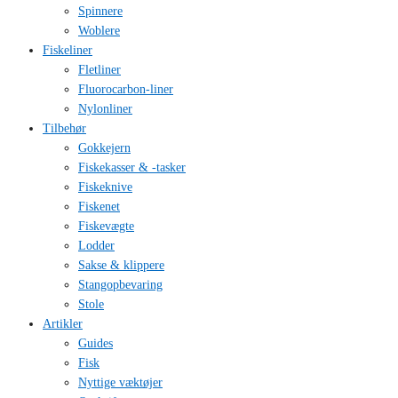
Spinnere
Woblere
Fiskeliner
Fletliner
Fluorocarbon-liner
Nylonliner
Tilbehør
Gokkejern
Fiskekasser & -tasker
Fiskeknive
Fiskenet
Fiskevægte
Lodder
Sakse & klippere
Stangopbevaring
Stole
Artikler
Guides
Fisk
Nyttige væktøjer