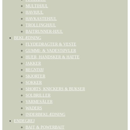
MULTIHJUL
HAVHJUL
HAVKASTEHJUL
TROLLINGHJUL
BAITRUNNER-HJUL
BEKLÆDNING
FLYDEDRAGTER & VESTE
GUMMI- & VADESTØVLER
HUER, HANDSKER & HATTE
JAKKER
REGNTØJ
SKJORTER
SOKKER
SHORTS, KNICKERS & BUKSER
SOLBRILLER
VARMESÅLER
WADERS
INDERBEKLÆDNING
ENDEGREJ
BAIT & POWERBAIT