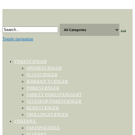
Skip
to
the
content
Toggle navigation
FISKESTÆNGER
SPINNESTÆNGER
FLUESTÆNGER
JERKBAIT STÆNGER
PIRKESTÆNGER
SAMLET FISKESTANGSSÆT
TELESKOP FISKESTÆNGER
REJSESTÆNGER
TROLLINGSTÆNGER
FISKEHJUL
FASTSPOLEHJUL
FLUEHJUL