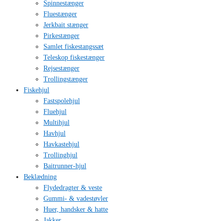
Spinnestænger
Fluestænger
Jerkbait stænger
Pirkestænger
Samlet fiskestangssæt
Teleskop fiskestænger
Rejsestænger
Trollingstænger
Fiskehjul
Fastspolehjul
Fluehjul
Multihjul
Havhjul
Havkastehjul
Trollinghjul
Baitrunner-hjul
Beklædning
Flydedragter & veste
Gummi- & vadestøvler
Huer, handsker & hatte
Jakker