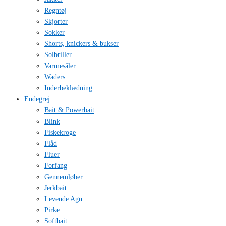
Regntøj
Skjorter
Sokker
Shorts, knickers & bukser
Solbriller
Varmesåler
Waders
Inderbeklædning
Endegrej
Bait & Powerbait
Blink
Fiskekroge
Flåd
Fluer
Forfang
Gennemløber
Jerkbait
Levende Agn
Pirke
Softbait