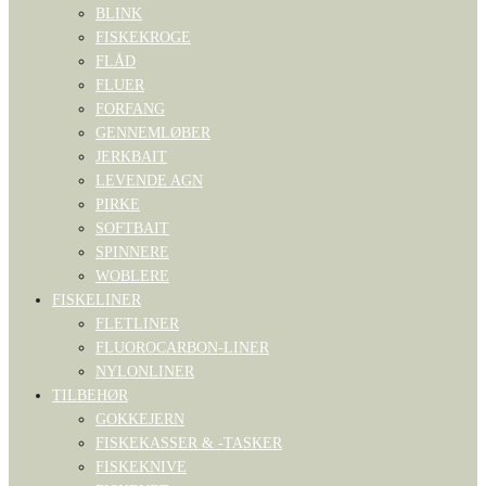
BLINK
FISKEKROGE
FLÅD
FLUER
FORFANG
GENNEMLØBER
JERKBAIT
LEVENDE AGN
PIRKE
SOFTBAIT
SPINNERE
WOBLERE
FISKELINER
FLETLINER
FLUOROCARBON-LINER
NYLONLINER
TILBEHØR
GOKKEJERN
FISKEKASSER & -TASKER
FISKEKNIVE