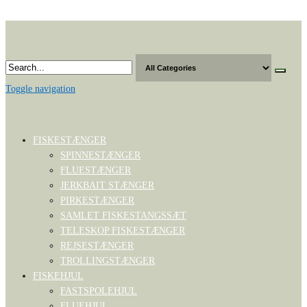
Skip
to
the
content
Toggle navigation
FISKESTÆNGER
SPINNESTÆNGER
FLUESTÆNGER
JERKBAIT STÆNGER
PIRKESTÆNGER
SAMLET FISKESTANGSSÆT
TELESKOP FISKESTÆNGER
REJSESTÆNGER
TROLLINGSTÆNGER
FISKEHJUL
FASTSPOLEHJUL
FLUEHJUL