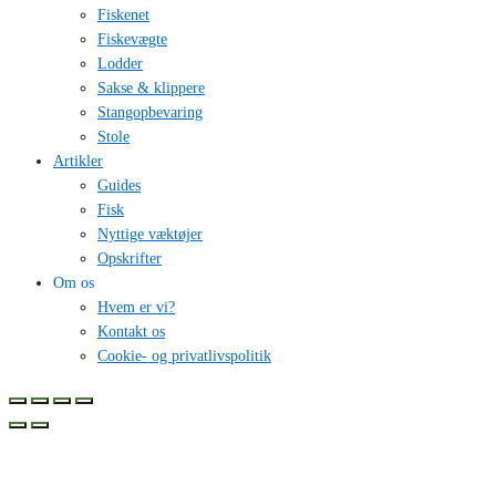
Fiskenet
Fiskevægte
Lodder
Sakse & klippere
Stangopbevaring
Stole
Artikler
Guides
Fisk
Nyttige væktøjer
Opskrifter
Om os
Hvem er vi?
Kontakt os
Cookie- og privatlivspolitik