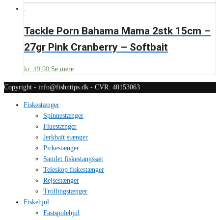
Tackle Porn Bahama Mama 2stk 15cm –
27gr Pink Cranberry – Softbait
kr.
49,00
Se mere
Copyright - info@fishntips.dk - CVR: 40153063
Fiskestænger
Spinnestænger
Fluestænger
Jerkbait stænger
Pirkestænger
Samlet fiskestangssæt
Teleskop fiskestænger
Rejsestænger
Trollingstænger
Fiskehjul
Fastspolehjul