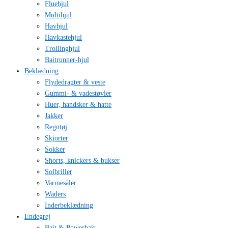
Fluehjul
Multihjul
Havhjul
Havkastehjul
Trollinghjul
Baitrunner-hjul
Beklædning
Flydedragter & veste
Gummi- & vadestøvler
Huer, handsker & hatte
Jakker
Regntøj
Skjorter
Sokker
Shorts, knickers & bukser
Solbriller
Varmesåler
Waders
Inderbeklædning
Endegrej
Bait & Powerbait