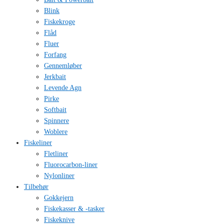
Blink
Fiskekroge
Flåd
Fluer
Forfang
Gennemløber
Jerkbait
Levende Agn
Pirke
Softbait
Spinnere
Woblere
Fiskeliner
Fletliner
Fluorocarbon-liner
Nylonliner
Tilbehør
Gokkejern
Fiskekasser & -tasker
Fiskeknive