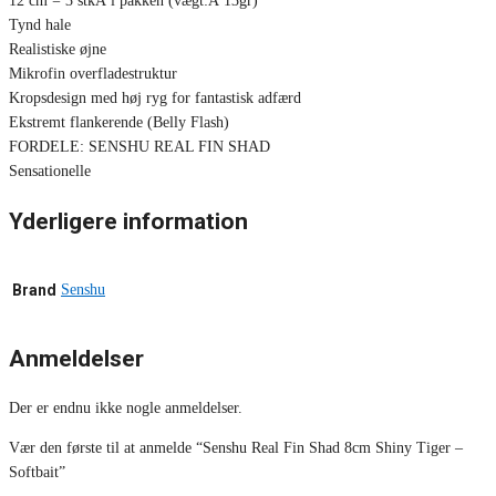
12 cm = 3 stkÂ i pakken (vægt:Â 13gr)
Tynd hale
Realistiske øjne
Mikrofin overfladestruktur
Kropsdesign med høj ryg for fantastisk adfærd
Ekstremt flankerende (Belly Flash)
FORDELE: SENSHU REAL FIN SHAD
Sensationelle
Yderligere information
Brand
Senshu
Anmeldelser
Der er endnu ikke nogle anmeldelser.
Vær den første til at anmelde “Senshu Real Fin Shad 8cm Shiny Tiger –
Softbait”