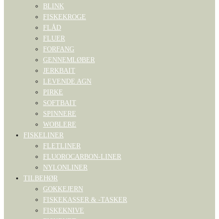
BLINK
FISKEKROGE
FLÅD
FLUER
FORFANG
GENNEMLØBER
JERKBAIT
LEVENDE AGN
PIRKE
SOFTBAIT
SPINNERE
WOBLERE
FISKELINER
FLETLINER
FLUOROCARBON-LINER
NYLONLINER
TILBEHØR
GOKKEJERN
FISKEKASSER & -TASKER
FISKEKNIVE