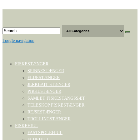
Skip
to
the
content
Toggle navigation
FISKESTÆNGER
SPINNESTÆNGER
FLUESTÆNGER
JERKBAIT STÆNGER
PIRKESTÆNGER
SAMLET FISKESTANGSSÆT
TELESKOP FISKESTÆNGER
REJSESTÆNGER
TROLLINGSTÆNGER
FISKEHJUL
FASTSPOLEHJUL
FLUEHJUL