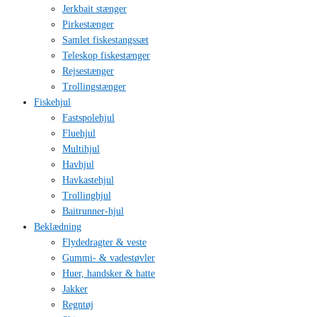
Jerkbait stænger
Pirkestænger
Samlet fiskestangssæt
Teleskop fiskestænger
Rejsestænger
Trollingstænger
Fiskehjul
Fastspolehjul
Fluehjul
Multihjul
Havhjul
Havkastehjul
Trollinghjul
Baitrunner-hjul
Beklædning
Flydedragter & veste
Gummi- & vadestøvler
Huer, handsker & hatte
Jakker
Regntøj