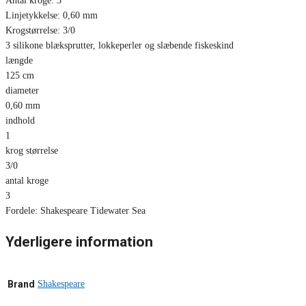
Antal kroge: 3
Linjetykkelse: 0,60 mm
Krogstørrelse: 3/0
3 silikone blæksprutter, lokkeperler og slæbende fiskeskind
længde
125 cm
diameter
0,60 mm
indhold
1
krog størrelse
3/0
antal kroge
3
Fordele: Shakespeare Tidewater Sea
Yderligere information
Brand
Shakespeare