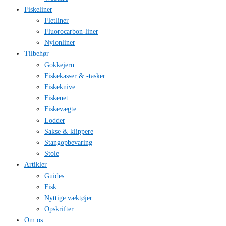
Fiskeliner
Fletliner
Fluorocarbon-liner
Nylonliner
Tilbehør
Gokkejern
Fiskekasser & -tasker
Fiskeknive
Fiskenet
Fiskevægte
Lodder
Sakse & klippere
Stangopbevaring
Stole
Artikler
Guides
Fisk
Nyttige væktøjer
Opskrifter
Om os