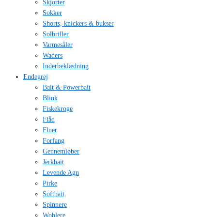
Skjorter
Sokker
Shorts, knickers & bukser
Solbriller
Varmesåler
Waders
Inderbeklædning
Endegrej
Bait & Powerbait
Blink
Fiskekroge
Flåd
Fluer
Forfang
Gennemløber
Jerkbait
Levende Agn
Pirke
Softbait
Spinnere
Woblere