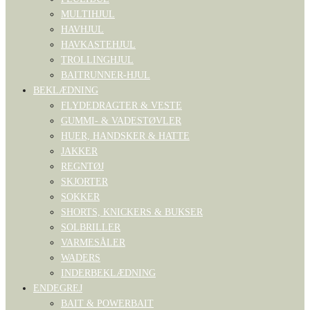
MULTIHJUL
HAVHJUL
HAVKASTEHJUL
TROLLINGHJUL
BAITRUNNER-HJUL
BEKLÆDNING
FLYDEDRAGTER & VESTE
GUMMI- & VADESTØVLER
HUER, HANDSKER & HATTE
JAKKER
REGNTØJ
SKJORTER
SOKKER
SHORTS, KNICKERS & BUKSER
SOLBRILLER
VARMESÅLER
WADERS
INDERBEKLÆDNING
ENDEGREJ
BAIT & POWERBAIT