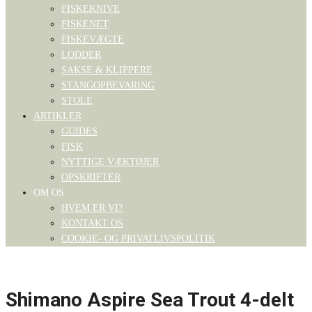
FISKEKNIVE
FISKENET
FISKEVÆGTE
LODDER
SAKSE & KLIPPERE
STANGOPBEVARING
STOLE
ARTIKLER
GUIDES
FISK
NYTTIGE VÆKTØJER
OPSKRIFTER
OM OS
HVEM ER VI?
KONTAKT OS
COOKIE- OG PRIVATLIVSPOLITIK
Shimano Aspire Sea Trout 4-delt