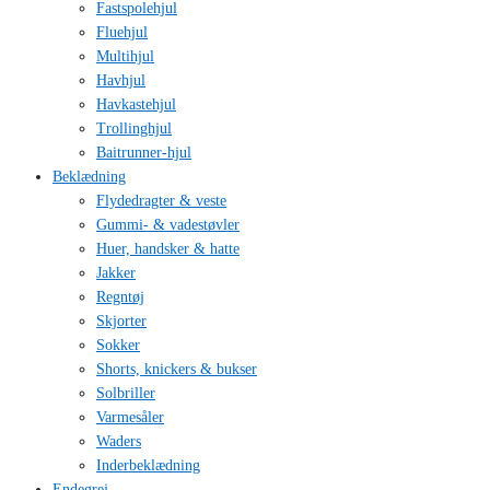
Fastspolehjul
Fluehjul
Multihjul
Havhjul
Havkastehjul
Trollinghjul
Baitrunner-hjul
Beklædning
Flydedragter & veste
Gummi- & vadestøvler
Huer, handsker & hatte
Jakker
Regntøj
Skjorter
Sokker
Shorts, knickers & bukser
Solbriller
Varmesåler
Waders
Inderbeklædning
Endegrej