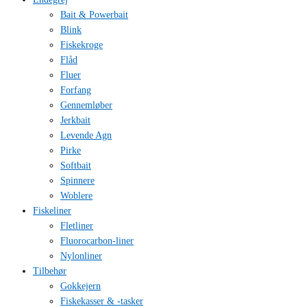
Bait & Powerbait
Blink
Fiskekroge
Flåd
Fluer
Forfang
Gennemløber
Jerkbait
Levende Agn
Pirke
Softbait
Spinnere
Woblere
Fiskeliner
Fletliner
Fluorocarbon-liner
Nylonliner
Tilbehør
Gokkejern
Fiskekasser & -tasker