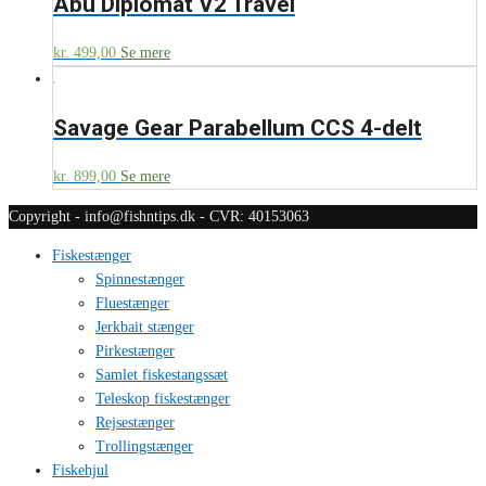
Abu Diplomat V2 Travel
kr.
499,00
Se mere
Savage Gear Parabellum CCS 4-delt
kr.
899,00
Se mere
Copyright - info@fishntips.dk - CVR: 40153063
Fiskestænger
Spinnestænger
Fluestænger
Jerkbait stænger
Pirkestænger
Samlet fiskestangssæt
Teleskop fiskestænger
Rejsestænger
Trollingstænger
Fiskehjul