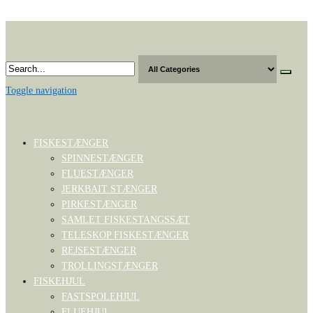
Skip
to
the
content
Toggle navigation
FISKESTÆNGER
SPINNESTÆNGER
FLUESTÆNGER
JERKBAIT STÆNGER
PIRKESTÆNGER
SAMLET FISKESTANGSSÆT
TELESKOP FISKESTÆNGER
REJSESTÆNGER
TROLLINGSTÆNGER
FISKEHJUL
FASTSPOLEHJUL
FLUEHJUL