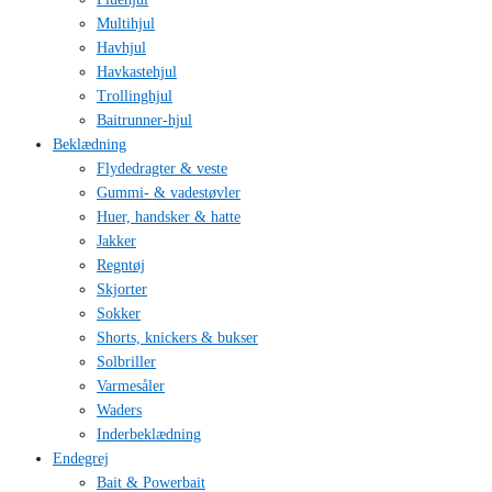
Multihjul
Havhjul
Havkastehjul
Trollinghjul
Baitrunner-hjul
Beklædning
Flydedragter & veste
Gummi- & vadestøvler
Huer, handsker & hatte
Jakker
Regntøj
Skjorter
Sokker
Shorts, knickers & bukser
Solbriller
Varmesåler
Waders
Inderbeklædning
Endegrej
Bait & Powerbait