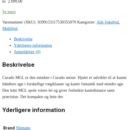
kr.
2.099,00
Se mere
Varenummer (SKU):
8399153117530355079
Kategorier:
Alle fiskehjul
,
Multihjul
Beskrivelse
Yderligere information
Anmeldelser (0)
Beskrivelse
Curado MGL er den mindste i Curado serien. Hjulet er udviklet til at kunne
håndtere agn i forskellige vægtklasser og kaster fantastik med mindre agn.
Den lette MGL spole rotere let og giver forbedret kastedistance samt
præcision. Det kompakte og lette des
Yderligere information
Brand
Shimano