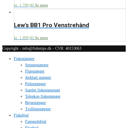
kr.
1.799,00
Se mere
Lew’s BB1 Pro Venstrehånd
kr.
1.899,00
Se mere
Copyright - info@fishntips.dk - CVR: 40153063
Fiskestænger
Spinnestænger
Fluestænger
Jerkbait stænger
Pirkestænger
Samlet fiskestangssæt
Teleskop fiskestænger
Rejsestænger
Trollingstænger
Fiskehjul
Fastspolehjul
Fluehjul