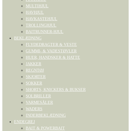
MULTIHJUL
HAVHJUL
HAVKASTEHJUL
TROLLINGHJUL
BAITRUNNER-HJUL
BEKLÆDNING
FLYDEDRAGTER & VESTE
GUMMI- & VADESTØVLER
HUER, HANDSKER & HATTE
JAKKER
REGNTØJ
SKJORTER
SOKKER
SHORTS, KNICKERS & BUKSER
SOLBRILLER
VARMESÅLER
WADERS
INDERBEKLÆDNING
ENDEGREJ
BAIT & POWERBAIT