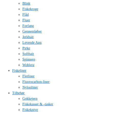
Blink
Fiskekroge
Flåd
Fluer
Forfang
Gennemløber
Jerkbait
Levende Agn
Pirke
Softbait
Spinnere
Woblere
Fiskeliner
Fletliner
Fluorocarbon-liner
Nylonliner
Tilbehør
Gokkejern
Fiskekasser & -tasker
Fiskeknive