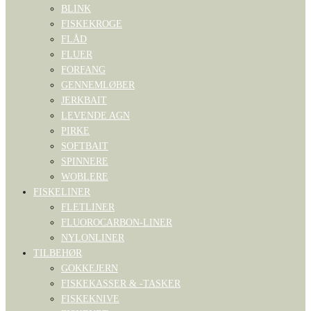
BLINK
FISKEKROGE
FLÅD
FLUER
FORFANG
GENNEMLØBER
JERKBAIT
LEVENDE AGN
PIRKE
SOFTBAIT
SPINNERE
WOBLERE
FISKELINER
FLETLINER
FLUOROCARBON-LINER
NYLONLINER
TILBEHØR
GOKKEJERN
FISKEKASSER & -TASKER
FISKEKNIVE