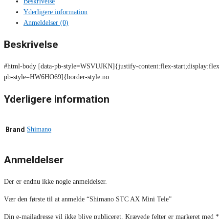
Beskrivelse
Yderligere information
Anmeldelser (0)
Beskrivelse
#html-body [data-pb-style=WSVUJKN]{justify-content:flex-start;display:flex
pb-style=HW6HO69]{border-style:no
Yderligere information
Brand
Shimano
Anmeldelser
Der er endnu ikke nogle anmeldelser.
Vær den første til at anmelde “Shimano STC AX Mini Tele”
Din e-mailadresse vil ikke blive publiceret.
Krævede felter er markeret med
*