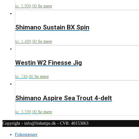
kr.
5.999,00
Se mere
Shimano Sustain BX Spin
kr.
1.499,00
Se mere
Westin W2 Finesse Jig
kr.
749,00
Se mere
Shimano Aspire Sea Trout 4-delt
kr.
3.599,00
Se mere
Copyright - info@fishntips.dk - CVR: 40153063
Fiskestænger