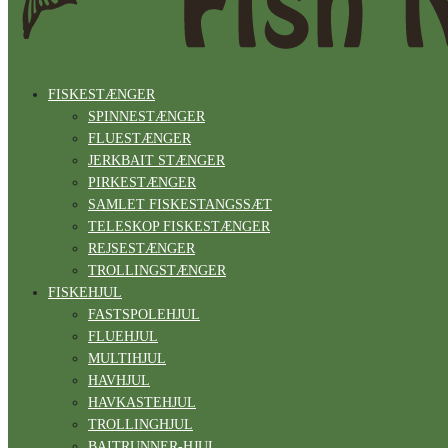
FISKESTÆNGER
SPINNESTÆNGER
FLUESTÆNGER
JERKBAIT STÆNGER
PIRKESTÆNGER
SAMLET FISKESTANGSSÆT
TELESKOP FISKESTÆNGER
REJSESTÆNGER
TROLLINGSTÆNGER
FISKEHJUL
FASTSPOLEHJUL
FLUEHJUL
MULTIHJUL
HAVHJUL
HAVKASTEHJUL
TROLLINGHJUL
BAITRUNNER-HJUL