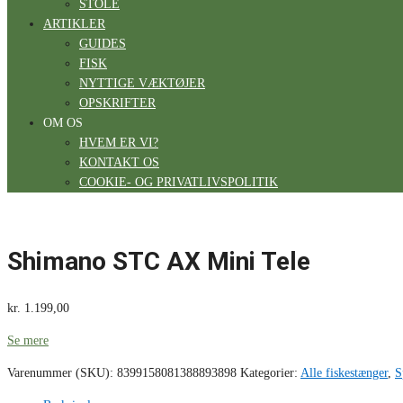
STOLE
ARTIKLER
GUIDES
FISK
NYTTIGE VÆKTØJER
OPSKRIFTER
OM OS
HVEM ER VI?
KONTAKT OS
COOKIE- OG PRIVATLIVSPOLITIK
Shimano STC AX Mini Tele
kr.
1.199,00
Se mere
Varenummer (SKU):
8399158081388893898
Kategorier:
Alle fiskestænger
,
S