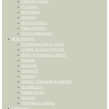
FASTSPOLEHJUL
FLUEHJUL
MULTIHJUL
HAVHJUL
HAVKASTEHJUL
TROLLINGHJUL
BAITRUNNER-HJUL
BEKLÆDNING
FLYDEDRAGTER & VESTE
GUMMI- & VADESTØVLER
HUER, HANDSKER & HATTE
JAKKER
REGNTØJ
SKJORTER
SOKKER
SHORTS, KNICKERS & BUKSER
SOLBRILLER
VARMESÅLER
WADERS
INDERBEKLÆDNING
ENDEGREJ