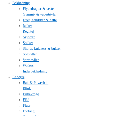
Beklædning
Flydedragter & veste
Gummi- & vadestøvler
Huer, handsker & hatte
Jakker
Regntøj
Skjorter
Sokker
Shorts, knickers & bukser
Solbriller
Varmesåler
Waders
Inderbeklædning
Endegrej
Bait & Powerbait
Blink
Fiskekroge
Flåd
Fluer
Forfang