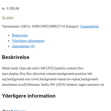
kr.
9.299,00
Se mere
Varenummer (SKU):
8399159933288025716
Kategori:
Fastspolehjul
Beskrivelse
Yderligere information
Anmeldelser (0)
Beskrivelse
#html-body [data-pb-style=J4E5JTE]{justify-content:flex-
start;display:flex;flex-direction:column;background-position:left
top;background-size:cover;background-repeat:no-repeat;background-
attachment:scroll}Shimano Stella SW (2019) behøver ingen nærmere int
Yderligere information