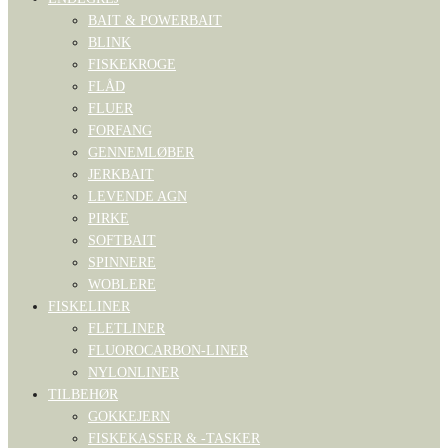
BAIT & POWERBAIT
BLINK
FISKEKROGE
FLÅD
FLUER
FORFANG
GENNEMLØBER
JERKBAIT
LEVENDE AGN
PIRKE
SOFTBAIT
SPINNERE
WOBLERE
FISKELINER
FLETLINER
FLUOROCARBON-LINER
NYLONLINER
TILBEHØR
GOKKEJERN
FISKEKASSER & -TASKER