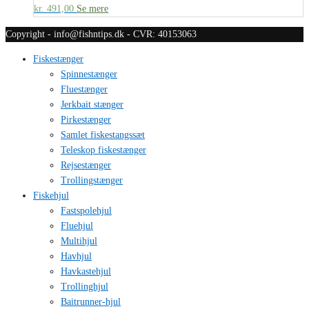
kr.
491,00
Se mere
Copyright - info@fishntips.dk - CVR: 40153063
Fiskestænger
Spinnestænger
Fluestænger
Jerkbait stænger
Pirkestænger
Samlet fiskestangssæt
Teleskop fiskestænger
Rejsestænger
Trollingstænger
Fiskehjul
Fastspolehjul
Fluehjul
Multihjul
Havhjul
Havkastehjul
Trollinghjul
Baitrunner-hjul