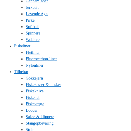
Gennemløber
Jerkbait
Levende Agn
Pirke
Softbait
Spinnere
Woblere
Fiskeliner
Fletliner
Fluorocarbon-liner
Nylonliner
Tilbehør
Gokkejern
Fiskekasser & -tasker
Fiskeknive
Fiskenet
Fiskevægte
Lodder
Sakse & klippere
Stangopbevaring
Stole