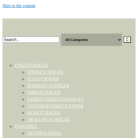
Skip to the content
Toggle
navigation
FISKESTÆNGER
SPINNESTÆNGER
FLUESTÆNGER
JERKBAIT STÆNGER
PIRKESTÆNGER
SAMLET FISKESTANGSSÆT
TELESKOP FISKESTÆNGER
REJSESTÆNGER
TROLLINGSTÆNGER
FISKEHJUL
FASTSPOLEHJUL