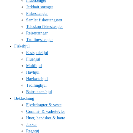
Fluestænger
Jerkbait stænger
Pirkestænger
Samlet fiskestangssæt
Teleskop fiskestænger
Rejsestænger
Trollingstænger
Fiskehjul
Fastspolehjul
Fluehjul
Multihjul
Havhjul
Havkastehjul
Trollinghjul
Baitrunner-hjul
Beklædning
Flydedragter & veste
Gummi- & vadestøvler
Huer, handsker & hatte
Jakker
Regntøj