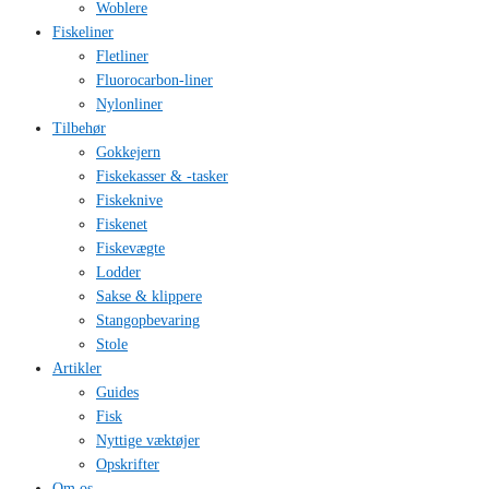
Woblere
Fiskeliner
Fletliner
Fluorocarbon-liner
Nylonliner
Tilbehør
Gokkejern
Fiskekasser & -tasker
Fiskeknive
Fiskenet
Fiskevægte
Lodder
Sakse & klippere
Stangopbevaring
Stole
Artikler
Guides
Fisk
Nyttige væktøjer
Opskrifter
Om os