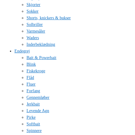
Skjorter
Sokker
Shorts, knickers & bukser
Solbriller
Varmesåler
Waders
Inderbeklædning
Endegrej
Bait & Powerbait
Blink
Fiskekroge
Flåd
Fluer
Forfang
Gennemløber
Jerkbait
Levende Agn
Pirke
Softbait
Spinnere