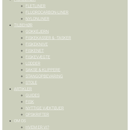
FLETLINER
FLUOROCARBON-LINER
NYLONLINER
TILBEHØR
GOKKEJERN
FISKEKASSER & -TASKER
FISKEKNIVE
FISKENET
FISKEVÆGTE
LODDER
SAKSE & KLIPPERE
STANGOPBEVARING
STOLE
ARTIKLER
GUIDES
FISK
NYTTIGE VÆKTØJER
OPSKRIFTER
OM OS
HVEM ER VI?