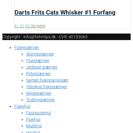
Darts Frits Cats Whisker #1 Forfang
kr.
35,00
Se mere
Copyright - info@fishntips.dk - CVR: 40153063
Fiskestænger
Spinnestænger
Fluestænger
Jerkbait stænger
Pirkestænger
Samlet fiskestangssæt
Teleskop fiskestænger
Rejsestænger
Trollingstænger
Fiskehjul
Fastspolehjul
Fluehjul
Multihjul
Havhjul