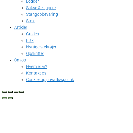
Lodder
Sakse & klippere
Stangopbevaring
Stole
Artikler
Guides
Fisk
Nyttige væktøjer
Opskrifter
Om os
Hvem er vi?
Kontakt os
Cookie- og privatlivspolitik