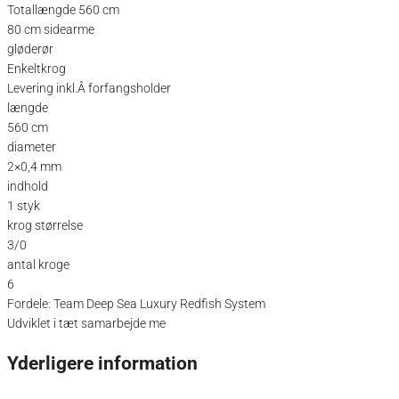
Totallængde 560 cm
80 cm sidearme
gløderør
Enkeltkrog
Levering inkl.Â forfangsholder
længde
560 cm
diameter
2×0,4 mm
indhold
1 styk
krog størrelse
3/0
antal kroge
6
Fordele: Team Deep Sea Luxury Redfish System
Udviklet i tæt samarbejde me
Yderligere information