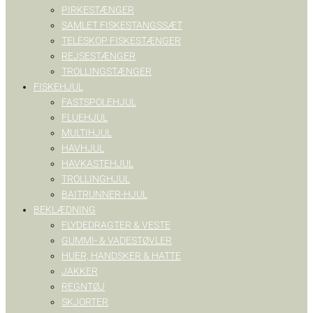
PIRKESTÆNGER
SAMLET FISKESTANGSSÆT
TELESKOP FISKESTÆNGER
REJSESTÆNGER
TROLLINGSTÆNGER
FISKEHJUL
FASTSPOLEHJUL
FLUEHJUL
MULTIHJUL
HAVHJUL
HAVKASTEHJUL
TROLLINGHJUL
BAITRUNNER-HJUL
BEKLÆDNING
FLYDEDRAGTER & VESTE
GUMMI- & VADESTØVLER
HUER, HANDSKER & HATTE
JAKKER
REGNTØJ
SKJORTER