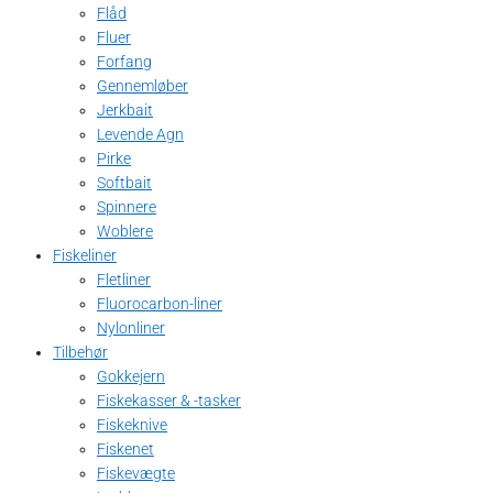
Flåd
Fluer
Forfang
Gennemløber
Jerkbait
Levende Agn
Pirke
Softbait
Spinnere
Woblere
Fiskeliner
Fletliner
Fluorocarbon-liner
Nylonliner
Tilbehør
Gokkejern
Fiskekasser & -tasker
Fiskeknive
Fiskenet
Fiskevægte