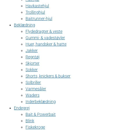
Havkastehjul
Trollinghjul
Baitrunner-hjul
Beklædning
Flydedragter & veste
Gummi- & vadestøvler
Huer, handsker & hatte
Jakker
Regntøj
Skjorter
Sokker
Shorts, knickers & bukser
Solbriller
Varmesåler
Waders
Inderbeklædning
Endegrej
Bait & Powerbait
Blink
Fiskekroge