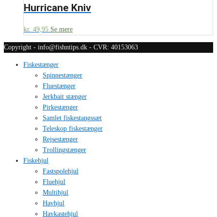
Hurricane Kniv
kr.
49,95
Se mere
Copyright - info@fishntips.dk - CVR: 40153063
Fiskestænger
Spinnestænger
Fluestænger
Jerkbait stænger
Pirkestænger
Samlet fiskestangssæt
Teleskop fiskestænger
Rejsestænger
Trollingstænger
Fiskehjul
Fastspolehjul
Fluehjul
Multihjul
Havhjul
Havkastehjul