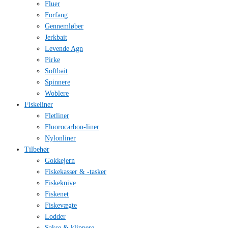
Fluer
Forfang
Gennemløber
Jerkbait
Levende Agn
Pirke
Softbait
Spinnere
Woblere
Fiskeliner
Fletliner
Fluorocarbon-liner
Nylonliner
Tilbehør
Gokkejern
Fiskekasser & -tasker
Fiskeknive
Fiskenet
Fiskevægte
Lodder
Sakse & klippere