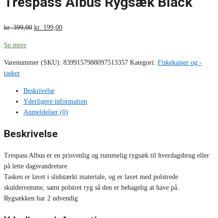
Trespass Albus Rygsæk Black
kr.
399,00
kr.
199,00
Se mere
Varenummer (SKU):
8399157988097513357
Kategori:
Fiskekasser og -
tasker
Beskrivelse
Yderligere information
Anmeldelser (0)
Beskrivelse
Trespass Albus er en prisvenlig og rummelig rygsæk til hverdagsbrug eller
på lette dagsvandreture.
Tasken er lavet i slidstærkt materiale, og er lavet med polstrede
skulderremme, samt polstret ryg så den er behagelig at have på.
Rygsækken har 2 udvendig