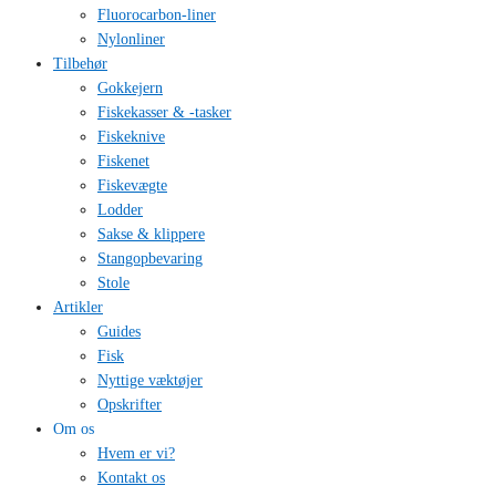
Fluorocarbon-liner
Nylonliner
Tilbehør
Gokkejern
Fiskekasser & -tasker
Fiskeknive
Fiskenet
Fiskevægte
Lodder
Sakse & klippere
Stangopbevaring
Stole
Artikler
Guides
Fisk
Nyttige væktøjer
Opskrifter
Om os
Hvem er vi?
Kontakt os