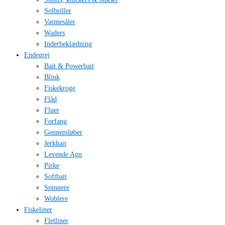
Solbriller
Varmesåler
Waders
Inderbeklædning
Endegrej
Bait & Powerbait
Blink
Fiskekroge
Flåd
Fluer
Forfang
Gennemløber
Jerkbait
Levende Agn
Pirke
Softbait
Spinnere
Woblere
Fiskeliner
Fletliner