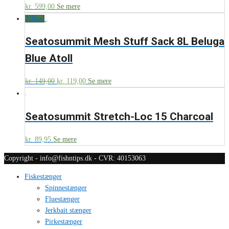
kr.
599,00
Se mere
Tilbud
Seatosummit Mesh Stuff Sack 8L Beluga
Blue Atoll
kr.
149,00
kr.
119,00
Se mere
Seatosummit Stretch-Loc 15 Charcoal
kr.
89,95
Se mere
Copyright - info@fishntips.dk - CVR: 40153063
Fiskestænger
Spinnestænger
Fluestænger
Jerkbait stænger
Pirkestænger