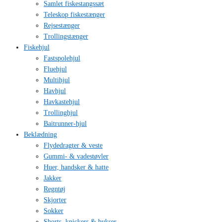
Samlet fiskestangssæt
Teleskop fiskestænger
Rejsestænger
Trollingstænger
Fiskehjul
Fastspolehjul
Fluehjul
Multihjul
Havhjul
Havkastehjul
Trollinghjul
Baitrunner-hjul
Beklædning
Flydedragter & veste
Gummi- & vadestøvler
Huer, handsker & hatte
Jakker
Regntøj
Skjorter
Sokker
Shorts, knickers & bukser