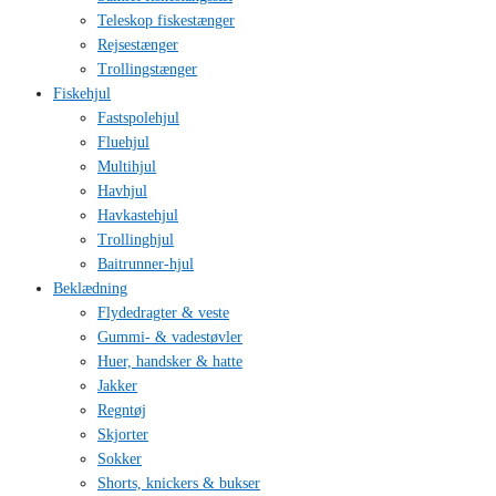
Teleskop fiskestænger
Rejsestænger
Trollingstænger
Fiskehjul
Fastspolehjul
Fluehjul
Multihjul
Havhjul
Havkastehjul
Trollinghjul
Baitrunner-hjul
Beklædning
Flydedragter & veste
Gummi- & vadestøvler
Huer, handsker & hatte
Jakker
Regntøj
Skjorter
Sokker
Shorts, knickers & bukser