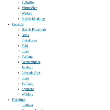
Solbriller
Varmesåler
Waders
Inderbeklædning
Endegrej
Bait & Powerbait
Blink
Fiskekroge
Flåd
Fluer
Forfang
Gennemløber
Jerkbait
Levende Agn
Pirke
Softbait
Spinnere
Woblere
Fiskeliner
Fletliner