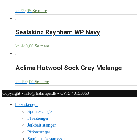
kr.
99,95
Se mere
Sealskinz Raynham WP Navy
kr.
449,00
Se mere
Aclima Hotwool Sock Grey Melange
kr.
199,00
Se mere
Copyright - info@fishntips.dk - CVR: 40153063
Fiskestænger
Spinnestænger
Fluestænger
Jerkbait stænger
Pirkestænger
Samlet fiskestangssæt