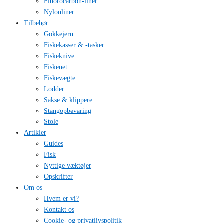
Fluorocarbon-liner
Nylonliner
Tilbehør
Gokkejern
Fiskekasser & -tasker
Fiskeknive
Fiskenet
Fiskevægte
Lodder
Sakse & klippere
Stangopbevaring
Stole
Artikler
Guides
Fisk
Nyttige væktøjer
Opskrifter
Om os
Hvem er vi?
Kontakt os
Cookie- og privatlivspolitik