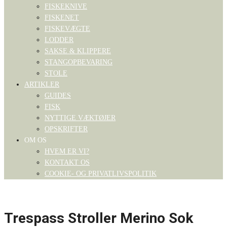
FISKEKNIVE
FISKENET
FISKEVÆGTE
LODDER
SAKSE & KLIPPERE
STANGOPBEVARING
STOLE
ARTIKLER
GUIDES
FISK
NYTTIGE VÆKTØJER
OPSKRIFTER
OM OS
HVEM ER VI?
KONTAKT OS
COOKIE- OG PRIVATLIVSPOLITIK
Trespass Stroller Merino Sok