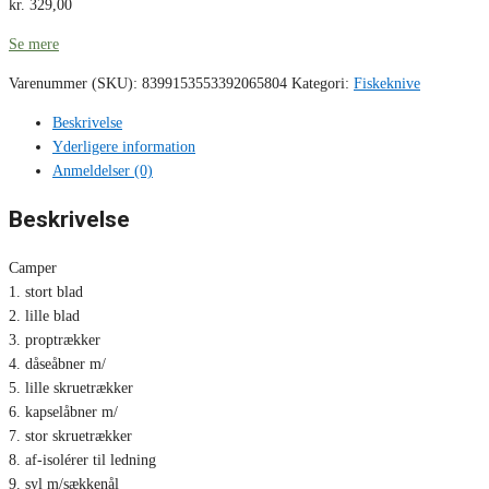
kr.
329,00
Se mere
Varenummer (SKU):
8399153553392065804
Kategori:
Fiskeknive
Beskrivelse
Yderligere information
Anmeldelser (0)
Beskrivelse
Camper
1. stort blad
2. lille blad
3. proptrækker
4. dåseåbner m/
5. lille skruetrækker
6. kapselåbner m/
7. stor skruetrækker
8. af-isolérer til ledning
9. syl m/sækkenål