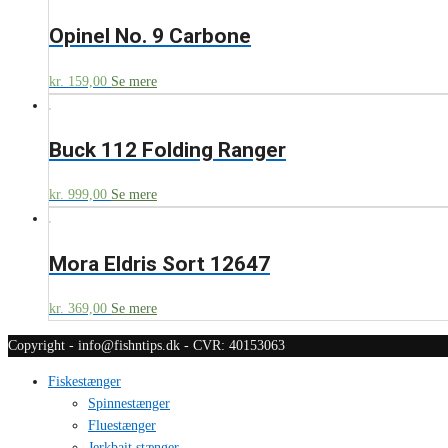
Opinel No. 9 Carbone
kr.
159,00
Se mere
Buck 112 Folding Ranger
kr.
999,00
Se mere
Mora Eldris Sort 12647
kr.
369,00
Se mere
Copyright - info@fishntips.dk - CVR: 40153063
Fiskestænger
Spinnestænger
Fluestænger
Jerkbait stænger