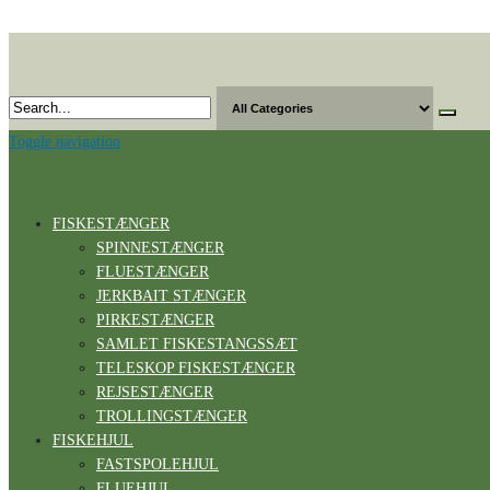
Skip
to
the
content
Toggle navigation
FISKESTÆNGER
SPINNESTÆNGER
FLUESTÆNGER
JERKBAIT STÆNGER
PIRKESTÆNGER
SAMLET FISKESTANGSSÆT
TELESKOP FISKESTÆNGER
REJSESTÆNGER
TROLLINGSTÆNGER
FISKEHJUL
FASTSPOLEHJUL
FLUEHJUL