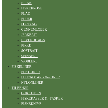
BLINK
FISKEKROGE
FLÅD
FLUER
FORFANG
GENNEMLØBER
JERKBAIT
LEVENDE AGN
PIRKE
SOFTBAIT
SPINNERE
WOBLERE
FISKELINER
FLETLINER
FLUOROCARBON-LINER
NYLONLINER
TILBEHØR
GOKKEJERN
FISKEKASSER & -TASKER
FISKEKNIVE