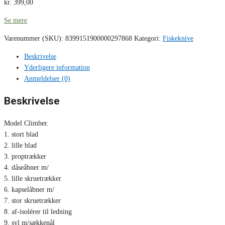
kr.
399,00
Se mere
Varenummer (SKU):
8399151900000297868
Kategori:
Fiskeknive
Beskrivelse
Yderligere information
Anmeldelser (0)
Beskrivelse
Model Climber.
1. stort blad
2. lille blad
3. proptrækker
4. dåseåbner m/
5. lille skruetrækker
6. kapselåbner m/
7. stor skruetrækker
8. af-isolérer til ledning
9. syl m/sækkenål