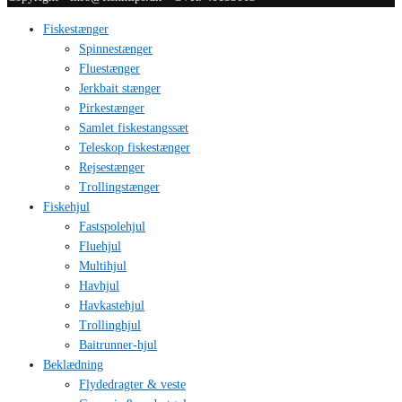
Fiskestænger
Spinnestænger
Fluestænger
Jerkbait stænger
Pirkestænger
Samlet fiskestangssæt
Teleskop fiskestænger
Rejsestænger
Trollingstænger
Fiskehjul
Fastspolehjul
Fluehjul
Multihjul
Havhjul
Havkastehjul
Trollinghjul
Baitrunner-hjul
Beklædning
Flydedragter & veste