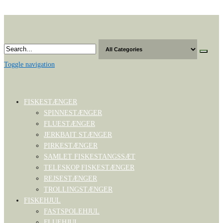
Skip
to
the
content
Toggle navigation
FISKESTÆNGER
SPINNESTÆNGER
FLUESTÆNGER
JERKBAIT STÆNGER
PIRKESTÆNGER
SAMLET FISKESTANGSSÆT
TELESKOP FISKESTÆNGER
REJSESTÆNGER
TROLLINGSTÆNGER
FISKEHJUL
FASTSPOLEHJUL
FLUEHJUL