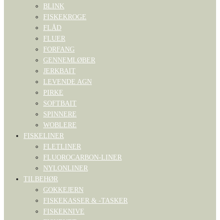
BLINK
FISKEKROGE
FLÅD
FLUER
FORFANG
GENNEMLØBER
JERKBAIT
LEVENDE AGN
PIRKE
SOFTBAIT
SPINNERE
WOBLERE
FISKELINER
FLETLINER
FLUOROCARBON-LINER
NYLONLINER
TILBEHØR
GOKKEJERN
FISKEKASSER & -TASKER
FISKEKNIVE