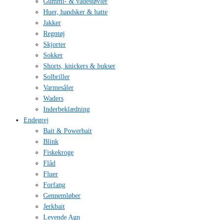
Gummi- & vadestøvler
Huer, handsker & hatte
Jakker
Regntøj
Skjorter
Sokker
Shorts, knickers & bukser
Solbriller
Varmesåler
Waders
Inderbeklædning
Endegrej
Bait & Powerbait
Blink
Fiskekroge
Flåd
Fluer
Forfang
Gennemløber
Jerkbait
Levende Agn