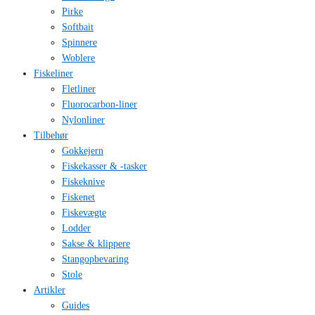
Pirke
Softbait
Spinnere
Woblere
Fiskeliner
Fletliner
Fluorocarbon-liner
Nylonliner
Tilbehør
Gokkejern
Fiskekasser & -tasker
Fiskeknive
Fiskenet
Fiskevægte
Lodder
Sakse & klippere
Stangopbevaring
Stole
Artikler
Guides