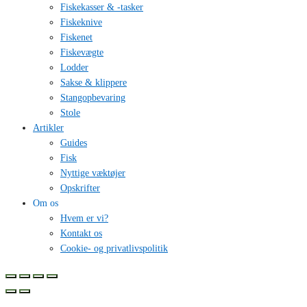
Fiskekasser & -tasker
Fiskeknive
Fiskenet
Fiskevægte
Lodder
Sakse & klippere
Stangopbevaring
Stole
Artikler
Guides
Fisk
Nyttige væktøjer
Opskrifter
Om os
Hvem er vi?
Kontakt os
Cookie- og privatlivspolitik