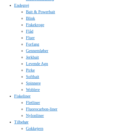
Endegrej
Bait & Powerbait
Blink
Fiskekroge
Flåd
Fluer
Forfang
Gennemløber
Jerkbait
Levende Agn
Pirke
Softbait
Spinnere
Woblere
Fiskeliner
Fletliner
Fluorocarbon-liner
Nylonliner
Tilbehør
Gokkejern