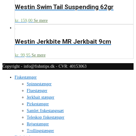
Westin Swim Tail Suspending 62gr
kr.
159,00
Se mere
Westin Jerkbite MR Jerkbait 9cm
kr.
99,95
Se mere
Copyright - info@fishntips.dk - CVR: 40153063
Fiskestænger
Spinnestænger
Fluestænger
Jerkbait stænger
Pirkestænger
Samlet fiskestangssæt
Teleskop fiskestænger
Rejsestænger
Trollingstænger