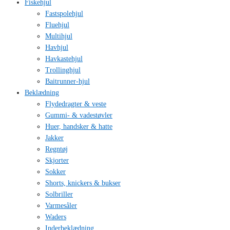
Fiskehjul
Fastspolehjul
Fluehjul
Multihjul
Havhjul
Havkastehjul
Trollinghjul
Baitrunner-hjul
Beklædning
Flydedragter & veste
Gummi- & vadestøvler
Huer, handsker & hatte
Jakker
Regntøj
Skjorter
Sokker
Shorts, knickers & bukser
Solbriller
Varmesåler
Waders
Inderbeklædning