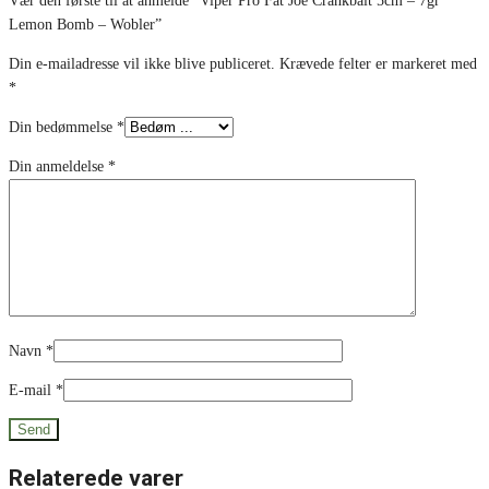
Vær den første til at anmelde “Viper Pro Fat Joe Crankbait 5cm – 7gr
Lemon Bomb – Wobler”
Din e-mailadresse vil ikke blive publiceret.
Krævede felter er markeret med
*
Din bedømmelse
*
Din anmeldelse
*
Navn
*
E-mail
*
Relaterede varer