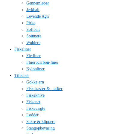
Gennemløber
Jerkbait
Levende Agn
Pirke
Softbait
Spinnere
Woblere
Fiskeliner
Fletliner
Fluorocarbon-liner
Nylonliner
Tilbehør
Gokkejern
Fiskekasser & -tasker
Fiskeknive
Fiskenet
Fiskevægte
Lodder
Sakse & klippere
Stangopbevaring