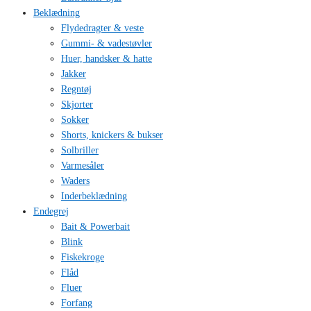
Beklædning
Flydedragter & veste
Gummi- & vadestøvler
Huer, handsker & hatte
Jakker
Regntøj
Skjorter
Sokker
Shorts, knickers & bukser
Solbriller
Varmesåler
Waders
Inderbeklædning
Endegrej
Bait & Powerbait
Blink
Fiskekroge
Flåd
Fluer
Forfang