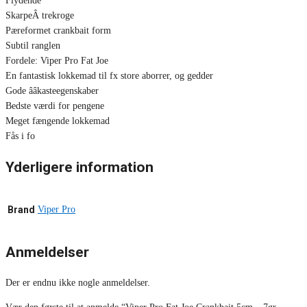
Flydende
SkarpeÂ trekroge
Pæreformet crankbait form
Subtil ranglen
Fordele: Viper Pro Fat Joe
En fantastisk lokkemad til fx store aborrer, og gedder
Gode ââkasteegenskaber
Bedste værdi for pengene
Meget fængende lokkemad
Fås i fo
Yderligere information
Brand
Viper Pro
Anmeldelser
Der er endnu ikke nogle anmeldelser.