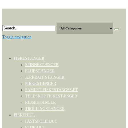
Skip
to
the
content
Toggle navigation
FISKESTÆNGER
SPINNESTÆNGER
FLUESTÆNGER
JERKBAIT STÆNGER
PIRKESTÆNGER
SAMLET FISKESTANGSSÆT
TELESKOP FISKESTÆNGER
REJSESTÆNGER
TROLLINGSTÆNGER
FISKEHJUL
FASTSPOLEHJUL
FLUEHJUL