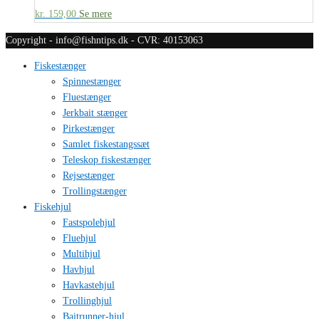
kr.
159,00
Se mere
Copyright - info@fishntips.dk - CVR: 40153063
Fiskestænger
Spinnestænger
Fluestænger
Jerkbait stænger
Pirkestænger
Samlet fiskestangssæt
Teleskop fiskestænger
Rejsestænger
Trollingstænger
Fiskehjul
Fastspolehjul
Fluehjul
Multihjul
Havhjul
Havkastehjul
Trollinghjul
Baitrunner-hjul