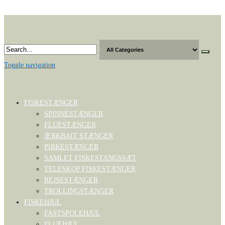
Skip
to
the
content
Toggle navigation
FISKESTÆNGER
SPINNESTÆNGER
FLUESTÆNGER
JERKBAIT STÆNGER
PIRKESTÆNGER
SAMLET FISKESTANGSSÆT
TELESKOP FISKESTÆNGER
REJSESTÆNGER
TROLLINGSTÆNGER
FISKEHJUL
FASTSPOLEHJUL
FLUEHJUL