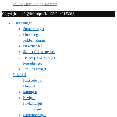
kr.
999,00
kr.
799,00
Se mere
Copyright - info@fishntips.dk - CVR: 40153063
Fiskestænger
Spinnestænger
Fluestænger
Jerkbait stænger
Pirkestænger
Samlet fiskestangssæt
Teleskop fiskestænger
Rejsestænger
Trollingstænger
Fiskehjul
Fastspolehjul
Fluehjul
Multihjul
Havhjul
Havkastehjul
Trollinghjul
Baitrunner-hjul