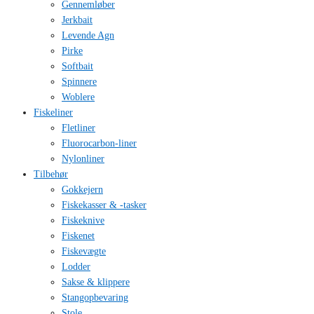
Gennemløber
Jerkbait
Levende Agn
Pirke
Softbait
Spinnere
Woblere
Fiskeliner
Fletliner
Fluorocarbon-liner
Nylonliner
Tilbehør
Gokkejern
Fiskekasser & -tasker
Fiskeknive
Fiskenet
Fiskevægte
Lodder
Sakse & klippere
Stangopbevaring
Stole