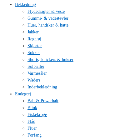
Beklædning
Flydedragter & veste
Gummi- & vadestøvler
Huer, handsker & hatte
Jakker
Regntøj
Skjorter
Sokker
Shorts, knickers & bukser
Solbriller
Varmesåler
Waders
Inderbeklædning
Endegrej
Bait & Powerbait
Blink
Fiskekroge
Flåd
Fluer
Forfang