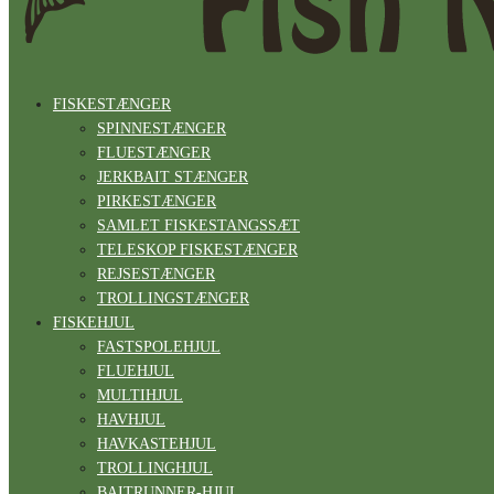
FISKESTÆNGER
SPINNESTÆNGER
FLUESTÆNGER
JERKBAIT STÆNGER
PIRKESTÆNGER
SAMLET FISKESTANGSSÆT
TELESKOP FISKESTÆNGER
REJSESTÆNGER
TROLLINGSTÆNGER
FISKEHJUL
FASTSPOLEHJUL
FLUEHJUL
MULTIHJUL
HAVHJUL
HAVKASTEHJUL
TROLLINGHJUL
BAITRUNNER-HJUL