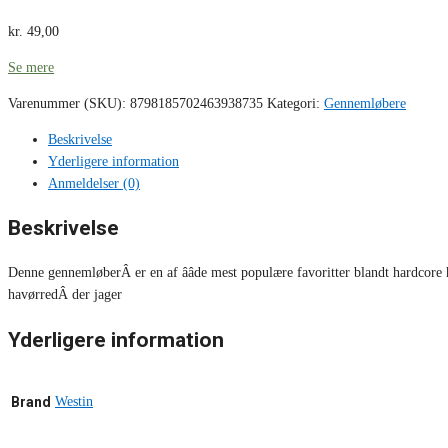
kr.
49,00
Se mere
Varenummer (SKU):
8798185702463938735
Kategori:
Gennemløbere
Beskrivelse
Yderligere information
Anmeldelser (0)
Beskrivelse
Denne gennemløberÂ er en af ââde mest populære favoritter blandt hardcore
havørredÂ der jager
Yderligere information
Brand
Westin