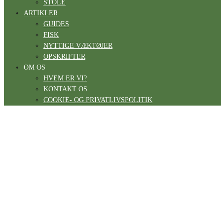
STOLE
ARTIKLER
GUIDES
FISK
NYTTIGE VÆKTØJER
OPSKRIFTER
OM OS
HVEM ER VI?
KONTAKT OS
COOKIE- OG PRIVATLIVSPOLITIK