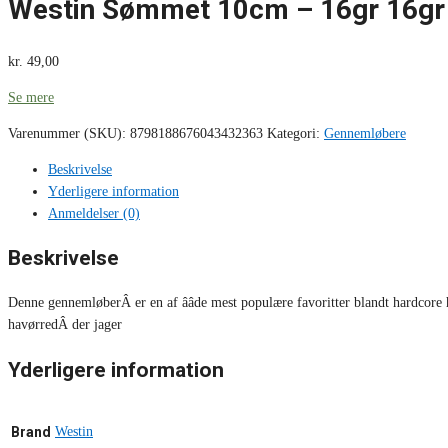
Westin Sømmet 10cm – 16gr 16gr 
kr.
49,00
Se mere
Varenummer (SKU):
8798188676043432363
Kategori:
Gennemløbere
Beskrivelse
Yderligere information
Anmeldelser (0)
Beskrivelse
Denne gennemløberÂ er en af ââde mest populære favoritter blandt hardcore
havørredÂ der jager
Yderligere information
Brand
Westin