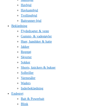
Havhjul
Havkastehjul
Trollinghjul
Baitrunner-hjul
Beklædning
Flydedragter & veste
Gummi- & vadestøvler
Huer, handsker & hatte
Jakker
Regntøj
Skjorter
Sokker
Shorts, knickers & bukser
Solbriller
Varmesåler
Waders
Inderbeklædning
Endegrej
Bait & Powerbait
Blink