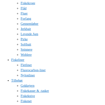
Fiskekroge
Flåd
Fluer
Forfang
Gennemløber
Jerkbait
Levende Agn
Pirke
Softbait
Spinnere
Woblere
Fiskeliner
Fletliner
Fluorocarbon-liner
Nylonliner
Tilbehør
Gokkejern
Fiskekasser & -tasker
Fiskeknive
Fiskenet