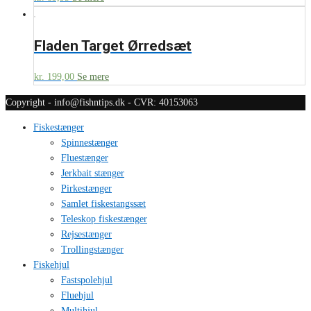
Fladen Target Ørredsæt
kr.
199,00
Se mere
Copyright - info@fishntips.dk - CVR: 40153063
Fiskestænger
Spinnestænger
Fluestænger
Jerkbait stænger
Pirkestænger
Samlet fiskestangssæt
Teleskop fiskestænger
Rejsestænger
Trollingstænger
Fiskehjul
Fastspolehjul
Fluehjul
Multihjul