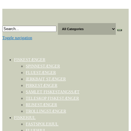
Skip
to
the
content
Toggle navigation
FISKESTÆNGER
SPINNESTÆNGER
FLUESTÆNGER
JERKBAIT STÆNGER
PIRKESTÆNGER
SAMLET FISKESTANGSSÆT
TELESKOP FISKESTÆNGER
REJSESTÆNGER
TROLLINGSTÆNGER
FISKEHJUL
FASTSPOLEHJUL
FLUEHJUL