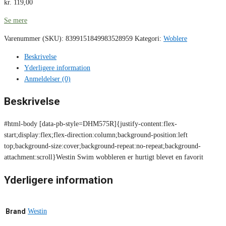
kr.
119,00
Se mere
Varenummer (SKU):
8399151849983528959
Kategori:
Woblere
Beskrivelse
Yderligere information
Anmeldelser (0)
Beskrivelse
#html-body [data-pb-style=DHM575R]{justify-content:flex-
start;display:flex;flex-direction:column;background-position:left
top;background-size:cover;background-repeat:no-repeat;background-
attachment:scroll}Westin Swim wobbleren er hurtigt blevet en favorit
Yderligere information
Brand
Westin