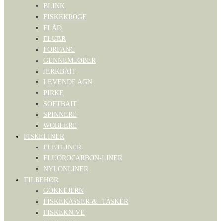
BLINK
FISKEKROGE
FLÅD
FLUER
FORFANG
GENNEMLØBER
JERKBAIT
LEVENDE AGN
PIRKE
SOFTBAIT
SPINNERE
WOBLERE
FISKELINER
FLETLINER
FLUOROCARBON-LINER
NYLONLINER
TILBEHØR
GOKKEJERN
FISKEKASSER & -TASKER
FISKEKNIVE