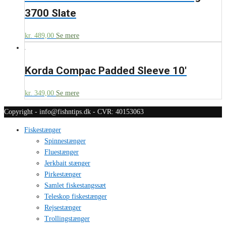
3700 Slate
kr.
489,00
Se mere
Korda Compac Padded Sleeve 10′
kr.
349,00
Se mere
Copyright - info@fishntips.dk - CVR: 40153063
Fiskestænger
Spinnestænger
Fluestænger
Jerkbait stænger
Pirkestænger
Samlet fiskestangssæt
Teleskop fiskestænger
Rejsestænger
Trollingstænger