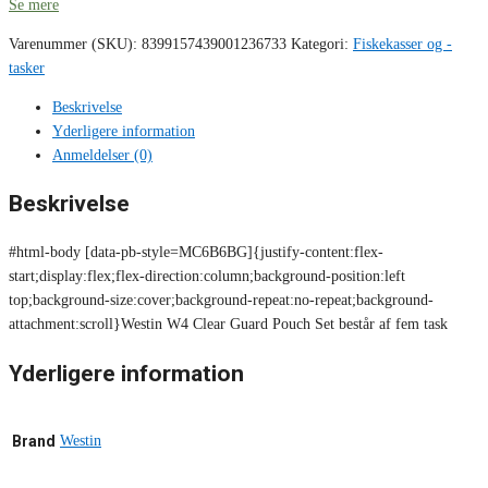
Se mere
Varenummer (SKU):
8399157439001236733
Kategori:
Fiskekasser og -
tasker
Beskrivelse
Yderligere information
Anmeldelser (0)
Beskrivelse
#html-body [data-pb-style=MC6B6BG]{justify-content:flex-
start;display:flex;flex-direction:column;background-position:left
top;background-size:cover;background-repeat:no-repeat;background-
attachment:scroll}Westin W4 Clear Guard Pouch Set består af fem task
Yderligere information
Brand
Westin