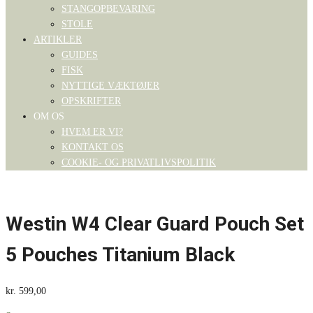
STANGOPBEVARING
STOLE
ARTIKLER
GUIDES
FISK
NYTTIGE VÆKTØJER
OPSKRIFTER
OM OS
HVEM ER VI?
KONTAKT OS
COOKIE- OG PRIVATLIVSPOLITIK
Westin W4 Clear Guard Pouch Set
5 Pouches Titanium Black
kr.
599,00