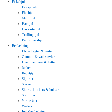
Fiskehjul
Fastspolehjul
Fluehjul
Multihjul
Havhjul
Havkastehjul
Trollinghjul
Baitrunner-hjul
Beklædning
Flydedragter & veste
Gummi- & vadestøvler
Huer, handsker & hatte
Jakker
Regntøj
Skjorter
Sokker
Shorts, knickers & bukser
Solbriller
Varmesåler
Waders
Inderbeklædning