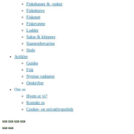
Fiskekasser & -tasker
Fiskeknive
Fiskenet
Fiskevægte
Lodder
Sakse & klippere
Stangopbevaring
Stole
Artikler
Guides
Fisk
Nyttige væktøjer
Opskrifter
Om os
Hvem er vi?
Kontakt os
Cookie- og privatlivspolitik