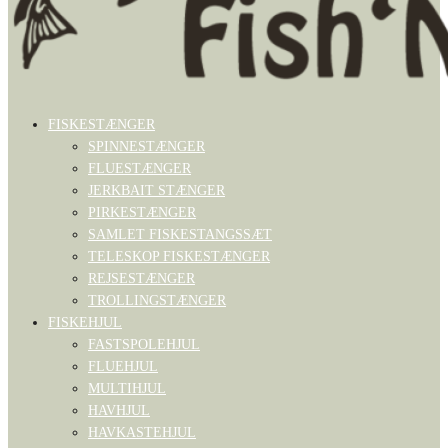
FISKESTÆNGER
SPINNESTÆNGER
FLUESTÆNGER
JERKBAIT STÆNGER
PIRKESTÆNGER
SAMLET FISKESTANGSSÆT
TELESKOP FISKESTÆNGER
REJSESTÆNGER
TROLLINGSTÆNGER
FISKEHJUL
FASTSPOLEHJUL
FLUEHJUL
MULTIHJUL
HAVHJUL
HAVKASTEHJUL