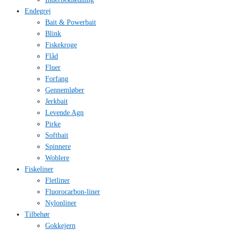
Endegrej
Bait & Powerbait
Blink
Fiskekroge
Flåd
Fluer
Forfang
Gennemløber
Jerkbait
Levende Agn
Pirke
Softbait
Spinnere
Woblere
Fiskeliner
Fletliner
Fluorocarbon-liner
Nylonliner
Tilbehør
Gokkejern