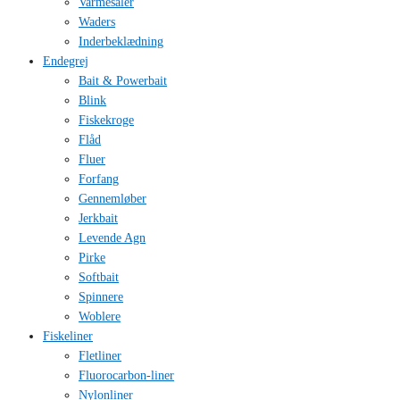
Varmesåler
Waders
Inderbeklædning
Endegrej
Bait & Powerbait
Blink
Fiskekroge
Flåd
Fluer
Forfang
Gennemløber
Jerkbait
Levende Agn
Pirke
Softbait
Spinnere
Woblere
Fiskeliner
Fletliner
Fluorocarbon-liner
Nylonliner