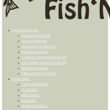
FISKESTÆNGER
SPINNESTÆNGER
FLUESTÆNGER
JERKBAIT STÆNGER
PIRKESTÆNGER
SAMLET FISKESTANGSSÆT
TELESKOP FISKESTÆNGER
REJSESTÆNGER
TROLLINGSTÆNGER
FISKEHJUL
FASTSPOLEHJUL
FLUEHJUL
MULTIHJUL
HAVHJUL
HAVKASTEHJUL