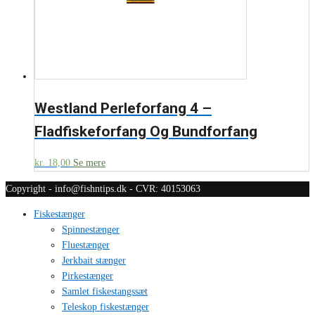
Westland Perleforfang 4 –
Fladfiskeforfang Og Bundforfang
kr.
18,00
Se mere
Copyright - info@fishntips.dk - CVR: 40153063
Fiskestænger
Spinnestænger
Fluestænger
Jerkbait stænger
Pirkestænger
Samlet fiskestangssæt
Teleskop fiskestænger