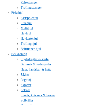
Rejsestænger
Trollingstænger
Fiskehjul
Fastspolehjul
Fluehjul
Multihjul
Havhjul
Havkastehjul
Trollinghjul
Baitrunner-hjul
Beklædning
Flydedragter & veste
Gummi- & vadestøvler
Huer, handsker & hatte
Jakker
Regntøj
Skjorter
Sokker
Shorts, knickers & bukser
Solbriller