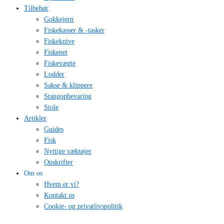
Tilbehør
Gokkejern
Fiskekasser & -tasker
Fiskeknive
Fiskenet
Fiskevægte
Lodder
Sakse & klippere
Stangopbevaring
Stole
Artikler
Guides
Fisk
Nyttige væktøjer
Opskrifter
Om os
Hvem er vi?
Kontakt os
Cookie- og privatlivspolitik