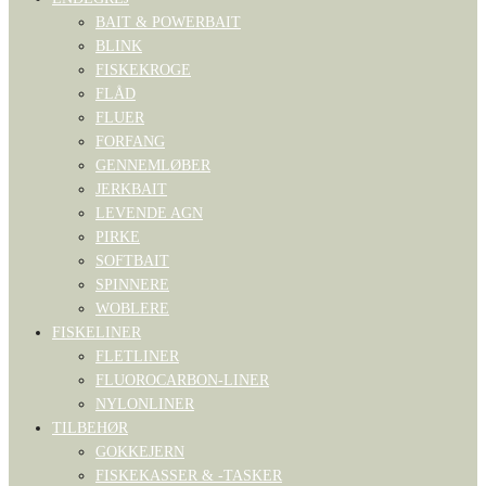
BAIT & POWERBAIT
BLINK
FISKEKROGE
FLÅD
FLUER
FORFANG
GENNEMLØBER
JERKBAIT
LEVENDE AGN
PIRKE
SOFTBAIT
SPINNERE
WOBLERE
FISKELINER
FLETLINER
FLUOROCARBON-LINER
NYLONLINER
TILBEHØR
GOKKEJERN
FISKEKASSER & -TASKER