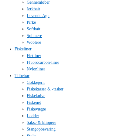
Gennemløber
Jerkbait
Levende Agn
Pirke
Softbait
Spinnere
Woblere
Fiskeliner
Fletliner
Fluorocarbon-liner
Nylonliner
Tilbehør
Gokkejern
Fiskekasser & -tasker
Fiskeknive
Fiskenet
Fiskevægte
Lodder
Sakse & klippere
Stangopbevaring
Stole