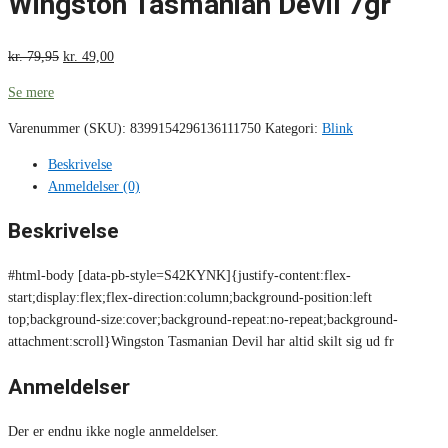
Wingston Tasmanian Devil 7gr
kr.
79,95
kr.
49,00
Se mere
Varenummer (SKU):
8399154296136111750
Kategori:
Blink
Beskrivelse
Anmeldelser (0)
Beskrivelse
#html-body [data-pb-style=S42KYNK]{justify-content:flex-
start;display:flex;flex-direction:column;background-position:left
top;background-size:cover;background-repeat:no-repeat;background-
attachment:scroll}Wingston Tasmanian Devil har altid skilt sig ud fr
Anmeldelser
Der er endnu ikke nogle anmeldelser.