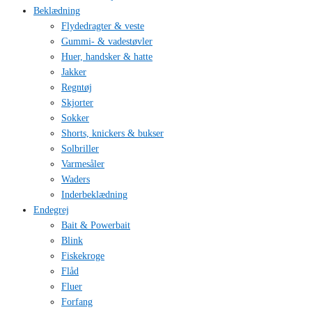
Beklædning
Flydedragter & veste
Gummi- & vadestøvler
Huer, handsker & hatte
Jakker
Regntøj
Skjorter
Sokker
Shorts, knickers & bukser
Solbriller
Varmesåler
Waders
Inderbeklædning
Endegrej
Bait & Powerbait
Blink
Fiskekroge
Flåd
Fluer
Forfang