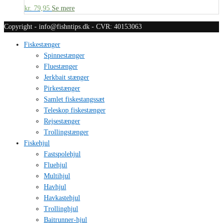
kr.
79,95
Se mere
Copyright - info@fishntips.dk - CVR: 40153063
Fiskestænger
Spinnestænger
Fluestænger
Jerkbait stænger
Pirkestænger
Samlet fiskestangssæt
Teleskop fiskestænger
Rejsestænger
Trollingstænger
Fiskehjul
Fastspolehjul
Fluehjul
Multihjul
Havhjul
Havkastehjul
Trollinghjul
Baitrunner-hjul