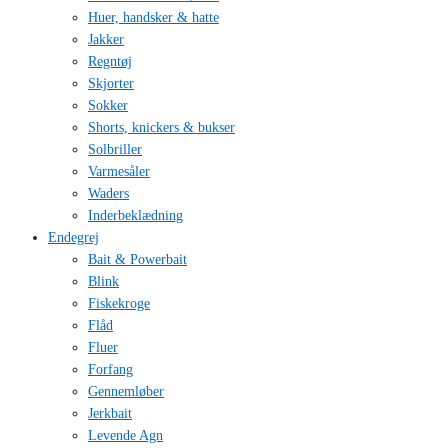
Huer, handsker & hatte
Jakker
Regntøj
Skjorter
Sokker
Shorts, knickers & bukser
Solbriller
Varmesåler
Waders
Inderbeklædning
Endegrej
Bait & Powerbait
Blink
Fiskekroge
Flåd
Fluer
Forfang
Gennemløber
Jerkbait
Levende Agn