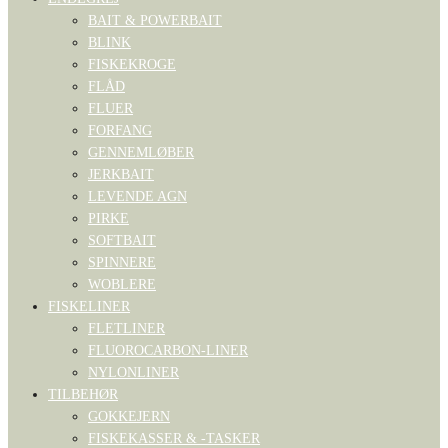
BAIT & POWERBAIT
BLINK
FISKEKROGE
FLÅD
FLUER
FORFANG
GENNEMLØBER
JERKBAIT
LEVENDE AGN
PIRKE
SOFTBAIT
SPINNERE
WOBLERE
FISKELINER
FLETLINER
FLUOROCARBON-LINER
NYLONLINER
TILBEHØR
GOKKEJERN
FISKEKASSER & -TASKER