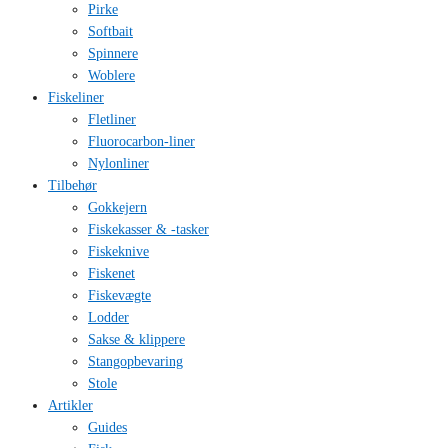
Pirke
Softbait
Spinnere
Woblere
Fiskeliner
Fletliner
Fluorocarbon-liner
Nylonliner
Tilbehør
Gokkejern
Fiskekasser & -tasker
Fiskeknive
Fiskenet
Fiskevægte
Lodder
Sakse & klippere
Stangopbevaring
Stole
Artikler
Guides