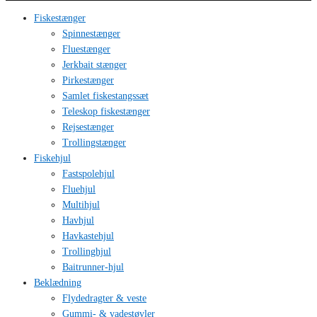
Fiskestænger
Spinnestænger
Fluestænger
Jerkbait stænger
Pirkestænger
Samlet fiskestangssæt
Teleskop fiskestænger
Rejsestænger
Trollingstænger
Fiskehjul
Fastspolehjul
Fluehjul
Multihjul
Havhjul
Havkastehjul
Trollinghjul
Baitrunner-hjul
Beklædning
Flydedragter & veste
Gummi- & vadestøvler