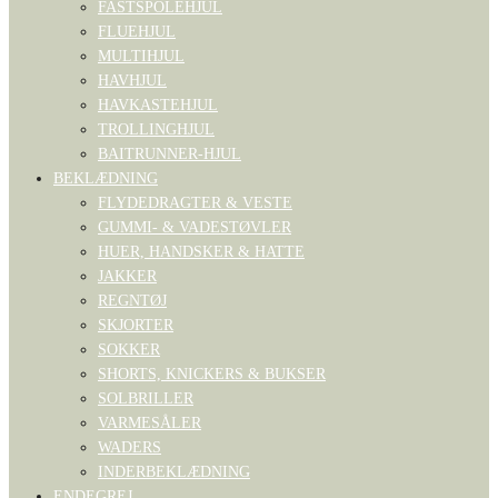
FASTSPOLEHJUL
FLUEHJUL
MULTIHJUL
HAVHJUL
HAVKASTEHJUL
TROLLINGHJUL
BAITRUNNER-HJUL
BEKLÆDNING
FLYDEDRAGTER & VESTE
GUMMI- & VADESTØVLER
HUER, HANDSKER & HATTE
JAKKER
REGNTØJ
SKJORTER
SOKKER
SHORTS, KNICKERS & BUKSER
SOLBRILLER
VARMESÅLER
WADERS
INDERBEKLÆDNING
ENDEGREJ