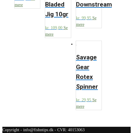
Bladed
Downstream
mere
Jig 10gr
kr.
99,95
Se
mere
kr.
109,00
Se
mere
Savage
Gear
Rotex
Spinner
kr.
29,95
Se
mere
Copyright - info@fishntips.dk - CVR: 40153063