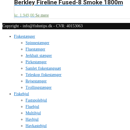
Berkley Fireline Fused-8 Smoke 1800m
kr.
1.949,00
Se mere
Copyright - info@fishntips.dk - CVR: 40153063
Fiskestænger
Spinnestænger
Fluestænger
Jerkbait stænger
Pirkestænger
Samlet fiskestangssæt
Teleskop fiskestænger
Rejsestænger
Trollingstænger
Fiskehjul
Fastspolehjul
Fluehjul
Multihjul
Havhjul
Havkastehjul