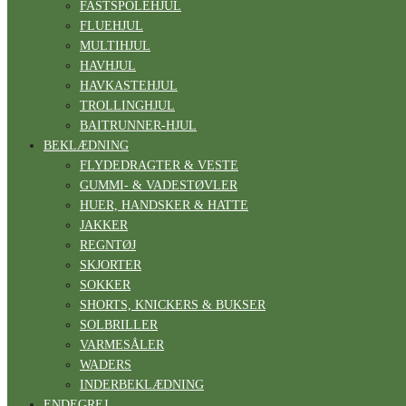
FASTSPOLEHJUL
FLUEHJUL
MULTIHJUL
HAVHJUL
HAVKASTEHJUL
TROLLINGHJUL
BAITRUNNER-HJUL
BEKLÆDNING
FLYDEDRAGTER & VESTE
GUMMI- & VADESTØVLER
HUER, HANDSKER & HATTE
JAKKER
REGNTØJ
SKJORTER
SOKKER
SHORTS, KNICKERS & BUKSER
SOLBRILLER
VARMESÅLER
WADERS
INDERBEKLÆDNING
ENDEGREJ