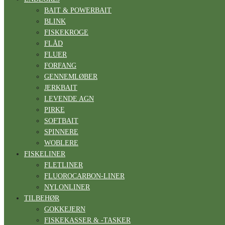
BAIT & POWERBAIT
BLINK
FISKEKROGE
FLÅD
FLUER
FORFANG
GENNEMLØBER
JERKBAIT
LEVENDE AGN
PIRKE
SOFTBAIT
SPINNERE
WOBLERE
FISKELINER
FLETLINER
FLUOROCARBON-LINER
NYLONLINER
TILBEHØR
GOKKEJERN
FISKEKASSER & -TASKER