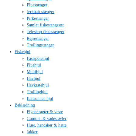
Fluestænger
Jerkbait stænger
Pirkestænger
Samlet fiskestangssæt
Teleskop fiskestænger
Rejsestænger
Trollingstænger
Fiskehjul
Fastspolehjul
Fluehjul
Multihjul
Havhjul
Havkastehjul
Trollinghjul
Baitrunner-hjul
Beklædning
Flydedragter & veste
Gummi- & vadestøvler
Huer, handsker & hatte
Jakker