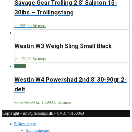
Savage Gear Trolling 2 8′ Salmon 15-
30lbs – Trollingstang
kr.
599,00
Se mere
Westin W3 Weigh Sling Small Black
kr.
159,00
Se mere
Tilbud
Westin W4 Powershad 2nd 8′ 30-90gr 2-
delt
kr.
1.799,00
kr.
1.599,00
Se mere
Copyright - info@fishntips.dk - CVR: 40153063
Fiskestænger
Spinnestænger