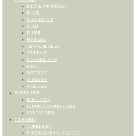
BAIT & POWERBAIT
BLINK
FISKEKROGE
FLÅD
FLUER
FORFANG
GENNEMLØBER
JERKBAIT
LEVENDE AGN
PIRKE
SOFTBAIT
SPINNERE
WOBLERE
FISKELINER
FLETLINER
FLUOROCARBON-LINER
NYLONLINER
TILBEHØR
GOKKEJERN
FISKEKASSER & -TASKER