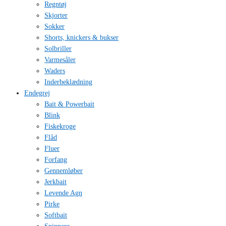
Regntøj
Skjorter
Sokker
Shorts, knickers & bukser
Solbriller
Varmesåler
Waders
Inderbeklædning
Endegrej
Bait & Powerbait
Blink
Fiskekroge
Flåd
Fluer
Forfang
Gennemløber
Jerkbait
Levende Agn
Pirke
Softbait