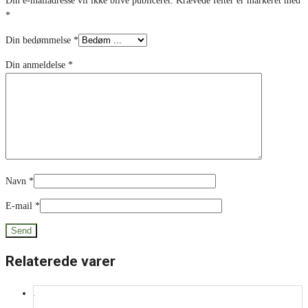
Din e-mailadresse vil ikke blive publiceret.
Krævede felter er markeret med
*
Din bedømmelse
*
Din anmeldelse
*
Navn
*
E-mail
*
Relaterede varer