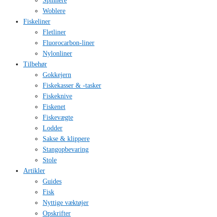
Spinnere
Woblere
Fiskeliner
Fletliner
Fluorocarbon-liner
Nylonliner
Tilbehør
Gokkejern
Fiskekasser & -tasker
Fiskeknive
Fiskenet
Fiskevægte
Lodder
Sakse & klippere
Stangopbevaring
Stole
Artikler
Guides
Fisk
Nyttige væktøjer
Opskrifter