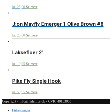
kr.
25,00
Se mere
J:on Mayfly Emerger 1 Olive Brown #8
kr.
25,00
Se mere
Laksefluer 2′
kr.
19,95
Se mere
Pike Fly Single Hook
kr.
59,95
Se mere
Copyright - info@fishntips.dk - CVR: 40153063
Fiskestænger