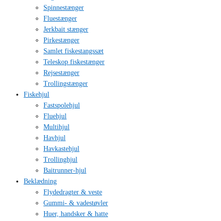
Spinnestænger
Fluestænger
Jerkbait stænger
Pirkestænger
Samlet fiskestangssæt
Teleskop fiskestænger
Rejsestænger
Trollingstænger
Fiskehjul
Fastspolehjul
Fluehjul
Multihjul
Havhjul
Havkastehjul
Trollinghjul
Baitrunner-hjul
Beklædning
Flydedragter & veste
Gummi- & vadestøvler
Huer, handsker & hatte