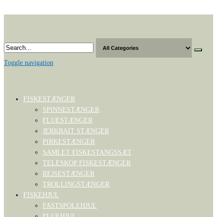
Skip
to
the
content
Toggle navigation
FISKESTÆNGER
SPINNESTÆNGER
FLUESTÆNGER
JERKBAIT STÆNGER
PIRKESTÆNGER
SAMLET FISKESTANGSSÆT
TELESKOP FISKESTÆNGER
REJSESTÆNGER
TROLLINGSTÆNGER
FISKEHJUL
FASTSPOLEHJUL
FLUEHJUL