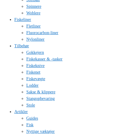
Spinnere
Woblere
Fiskeliner
Fletliner
Fluorocarbon-liner
Nylonliner
Tilbehør
Gokkejern
Fiskekasser & -tasker
Fiskeknive
Fiskenet
Fiskevægte
Lodder
Sakse & klippere
Stangopbevaring
Stole
Artikler
Guides
Fisk
Nyttige væktøjer