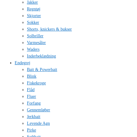
Jakker
Regntøj
Skjorter
Sokker
Shorts, knickers & bukser
Solbriller
Varmesåler
Waders
Inderbeklædning
Endegrej
Bait & Powerbait
Blink
Fiskekroge
Flåd
Fluer
Forfang
Gennemløber
Jerkbait
Levende Agn
Pirke
Softbait