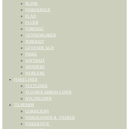
BLINK
FISKEKROGE
FLÅD
FLUER
FORFANG
GENNEMLØBER
JERKBAIT
LEVENDE AGN
PIRKE
SOFTBAIT
SPINNERE
WOBLERE
FISKELINER
FLETLINER
FLUOROCARBON-LINER
NYLONLINER
TILBEHØR
GOKKEJERN
FISKEKASSER & -TASKER
FISKEKNIVE