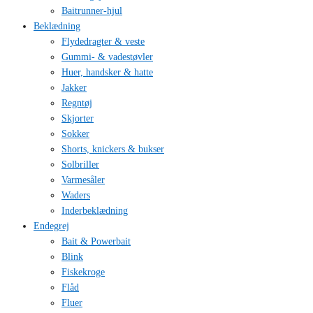
Baitrunner-hjul
Beklædning
Flydedragter & veste
Gummi- & vadestøvler
Huer, handsker & hatte
Jakker
Regntøj
Skjorter
Sokker
Shorts, knickers & bukser
Solbriller
Varmesåler
Waders
Inderbeklædning
Endegrej
Bait & Powerbait
Blink
Fiskekroge
Flåd
Fluer