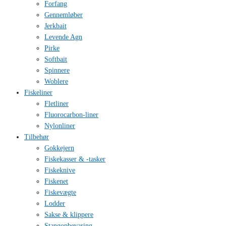
Forfang
Gennemløber
Jerkbait
Levende Agn
Pirke
Softbait
Spinnere
Woblere
Fiskeliner
Fletliner
Fluorocarbon-liner
Nylonliner
Tilbehør
Gokkejern
Fiskekasser & -tasker
Fiskeknive
Fiskenet
Fiskevægte
Lodder
Sakse & klippere
Stangopbevaring