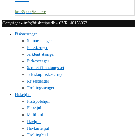
kr.
35,00
Se mere
Copyright - info@fishntips.dk - CVR: 40153063
Fiskestænger
Spinnestænger
Fluestænger
Jerkbait stænger
Pirkestænger
Samlet fiskestangssæt
Teleskop fiskestænger
Rejsestænger
Trollingstænger
Fiskehjul
Fastspolehjul
Fluehjul
Multihjul
Havhjul
Havkastehjul
Trollinghjul