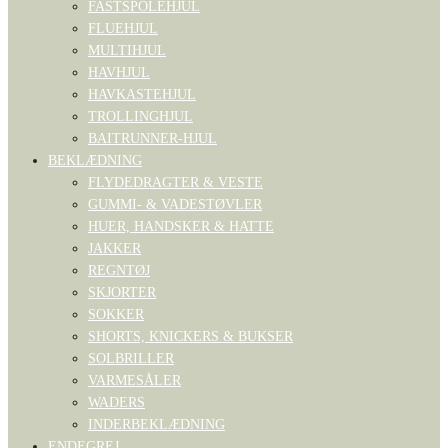
FASTSPOLEHJUL
FLUEHJUL
MULTIHJUL
HAVHJUL
HAVKASTEHJUL
TROLLINGHJUL
BAITRUNNER-HJUL
BEKLÆDNING
FLYDEDRAGTER & VESTE
GUMMI- & VADESTØVLER
HUER, HANDSKER & HATTE
JAKKER
REGNTØJ
SKJORTER
SOKKER
SHORTS, KNICKERS & BUKSER
SOLBRILLER
VARMESÅLER
WADERS
INDERBEKLÆDNING
ENDEGREJ